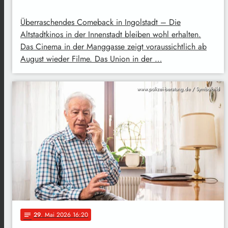
Überraschendes Comeback in Ingolstadt – Die
Altstadtkinos in der Innenstadt bleiben wohl erhalten.
Das Cinema in der Manggasse zeigt voraussichtlich ab
August wieder Filme. Das Union in der …
www.polizei-beratung.de / Symbolbild
29
. Mai 2026 16:20
notes