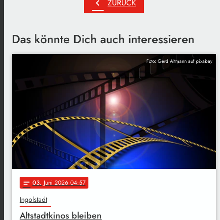
chevron_left
ZURÜCK
Das könnte Dich auch interessieren
Foto: Gerd Altmann auf pixabay
03
. Juni 2026 04:57
notes
Ingolstadt
Altstadtkinos bleiben