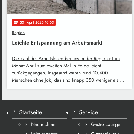
30
. April 2026 10:00
notes
Region
Leichte Entspannung am Arbeitsmarkt
Die Zahl der Arbeitslosen bei uns in der Region ist im
Monat April zum zweiten Mal in Folge leicht
zurückgegangen. Insgesamt waren rund 10.400
Menschen ohne Job, das sind knapp 350 weniger als …
Startseite
Service
Nachrichten
Gastro Lounge
Lokalreporter
Gutscheinwelt