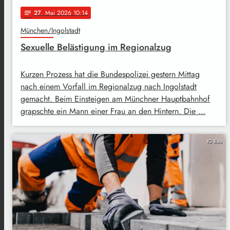
27
. Mai 2026 10:14
notes
München/Ingolstadt
Sexuelle Belästigung im Regionalzug
Kurzen Prozess hat die Bundespolizei gestern Mittag
nach einem Vorfall im Regionalzug nach Ingolstadt
gemacht. Beim Einsteigen am Münchner Hauptbahnhof
grapschte ein Mann einer Frau an den Hintern. Die …
IG Bau