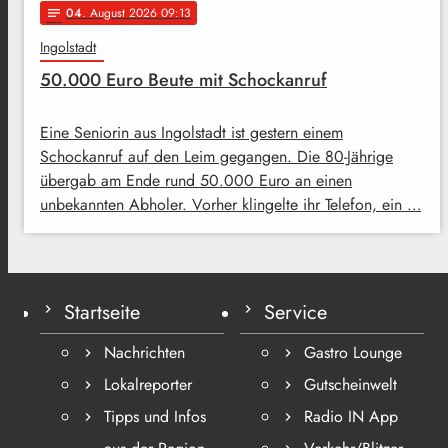
04
. August 2026 09:13
notes
Ingolstadt
50.000 Euro Beute mit Schockanruf
Eine Seniorin aus Ingolstadt ist gestern einem
Schockanruf auf den Leim gegangen. Die 80-Jährige
übergab am Ende rund 50.000 Euro an einen
unbekannten Abholer. Vorher klingelte ihr Telefon, ein …
Startseite
Service
Nachrichten
Gastro Lounge
Lokalreporter
Gutscheinwelt
Tipps und Infos
Radio IN App