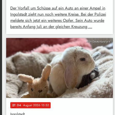
Der Vorfall um Schüsse auf ein Auto an einer Ampel in
Ingolstadt zieht nun noch weitere Kreise. Bei der Polizei
meldete sich jetzt ein weiteres Opfer. Sein Auto wurde
bereits Anfang Juli an der gleichen Kreuzung …
PETA Deutschland e.V.
04
. August 2026 13:52
notes
Ingolstadt