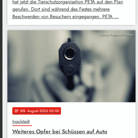
hat jetzt die Tierschutzorganisation PETA auf den Plan
gerufen. Dort sind während des Festes mehrere
Beschwerden von Besuchern eingegangen. PETA …
Marcus Trapp auf Pixabay
05
. August 2026 05:00
notes
Ingolstadt
Weiteres Opfer bei Schüssen auf Auto