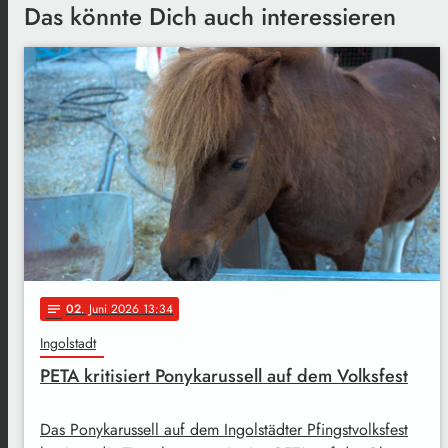
Das könnte Dich auch interessieren
02
. Juni 2026 13:34
notes
Ingolstadt
PETA kritisiert Ponykarussell auf dem Volksfest
Das Ponykarussell auf dem Ingolstädter Pfingstvolksfest