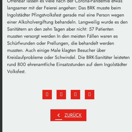
Offenbar lassen es viele nach der Corona-Pandemie etwas
langsamer mit der Feierei angehen: Das BRK musste beim
Ingolstädter Pfingstvolksfest gerade mal eine Person wegen
einer Alkoholvergiftung behandeln. Langweilig wurde es den
Sanitätern an den zehn Tagen aber nicht: 57 Patienten
mussten versorgt werden In den meisten Fällen waren es
Schürfwunden oder Prellungen, die behandelt werden
mussten. Auch einige Male klagten Besucher über
Kreislaufprobleme oder Schwindel. Die BRK-Sanitäter leisteten
rund 800 ehrenamtliche Einsatzstunden auf dem Ingolstädter
Volksfest.
chevron_left
ZURÜCK