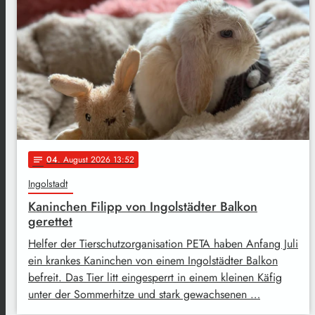
04
. August 2026 13:52
notes
Ingolstadt
Kaninchen Filipp von Ingolstädter Balkon
gerettet
Helfer der Tierschutzorganisation PETA haben Anfang Juli
ein krankes Kaninchen von einem Ingolstädter Balkon
befreit. Das Tier litt eingesperrt in einem kleinen Käfig
unter der Sommerhitze und stark gewachsenen …