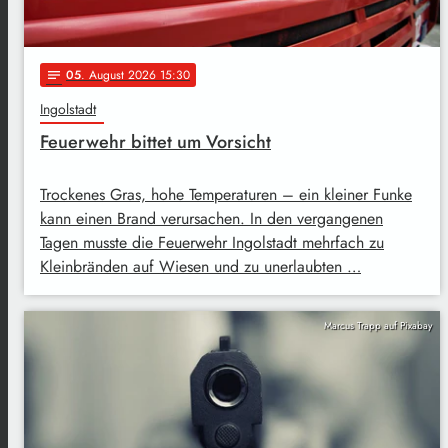
05
. August 2026 15:30
notes
Ingolstadt
Feuerwehr bittet um Vorsicht
Trockenes Gras, hohe Temperaturen – ein kleiner Funke
kann einen Brand verursachen. In den vergangenen
Tagen musste die Feuerwehr Ingolstadt mehrfach zu
Kleinbränden auf Wiesen und zu unerlaubten …
Marcus Trapp auf Pixabay