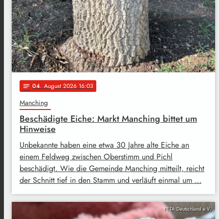
04
. August 2026 16:03
notes
Manching
Beschädigte Eiche: Markt Manching bittet um
Hinweise
Unbekannte haben eine etwa 30 Jahre alte Eiche an
einem Feldweg zwischen Oberstimm und Pichl
beschädigt. Wie die Gemeinde Manching mitteilt, reicht
der Schnitt tief in den Stamm und verläuft einmal um …
PETA Deutschland e.V.