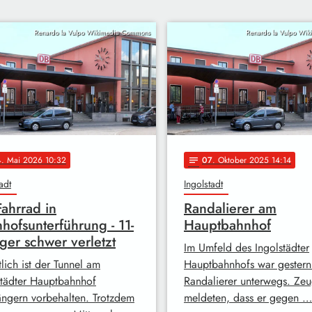
Renardo la Vulpo Wikimedia Commons
Renardo la Vulpo Wi
4
. Mai 2026 10:32
07
. Oktober 2025 14:14
notes
adt
Ingolstadt
Fahrrad in
Randalierer am
hofsunterführung - 11-
Hauptbahnhof
iger schwer verletzt
Im Umfeld des Ingolstädter
lich ist der Tunnel am
Hauptbahnhofs war gestern
städter Hauptbahnhof
Randalierer unterwegs. Ze
ngern vorbehalten. Trotzdem
meldeten, dass er gegen …