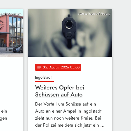
kimedia Commons
Marcus Trapp auf Pixabay
05
. August 2026 05:00
notes
Ingolstadt
Weiteres Opfer bei
Schüssen auf Auto
Der Vorfall um Schüsse auf ein
 ein
Auto an einer Ampel in Ingolstadt
ugen
zieht nun noch weitere Kreise. Bei
der Polizei meldete sich jetzt ein …