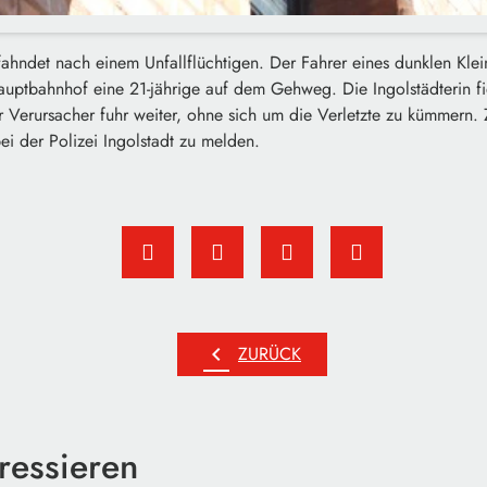
 fahndet nach einem Unfallflüchtigen. Der Fahrer eines dunklen Kle
ptbahnhof eine 21-jährige auf dem Gehweg. Die Ingolstädterin fi
er Verursacher fuhr weiter, ohne sich um die Verletzte zu kümmern.
i der Polizei Ingolstadt zu melden.
chevron_left
ZURÜCK
ressieren