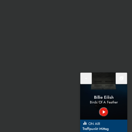
expand_more
library_music
Billie Eilish
Birds Of A Feather
play_arrow
equalizer
ON AIR
Treffpunkt Mittag