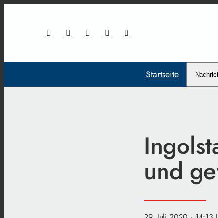
Startseite
Nachric
Ingols
und gef
29. Juli 2020
· 14:13 