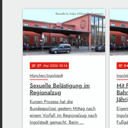
Renardo la Vulpo Wikimedia Commons
27
. Mai 2026 10:14
0
notes
notes
München/Ingolstadt
Ingolst
Sexuelle Belästigung im
Mit 
Regionalzug
Bahn
Jähr
Kurzen Prozess hat die
Bundespolizei gestern Mittag nach
Eigent
einem Vorfall im Regionalzug nach
Ingol
Ingolstadt gemacht. Beim …
Fußgä