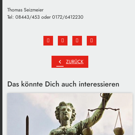
Thomas Seizmeier
Tel: 08443/453 oder 0172/6412230
chevron_left
ZURÜCK
Das könnte Dich auch interessieren