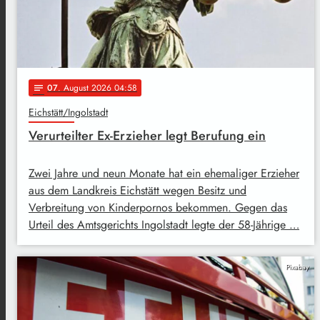
07
. August 2026 04:58
notes
Eichstätt/Ingolstadt
Verurteilter Ex-Erzieher legt Berufung ein
Zwei Jahre und neun Monate hat ein ehemaliger Erzieher
aus dem Landkreis Eichstätt wegen Besitz und
Verbreitung von Kinderpornos bekommen. Gegen das
Urteil des Amtsgerichts Ingolstadt legte der 58-Jährige …
Pixabay