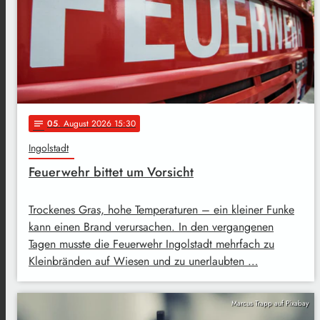
05
. August 2026 15:30
notes
Ingolstadt
Feuerwehr bittet um Vorsicht
Trockenes Gras, hohe Temperaturen – ein kleiner Funke
kann einen Brand verursachen. In den vergangenen
Tagen musste die Feuerwehr Ingolstadt mehrfach zu
Kleinbränden auf Wiesen und zu unerlaubten …
Marcus Trapp auf Pixabay