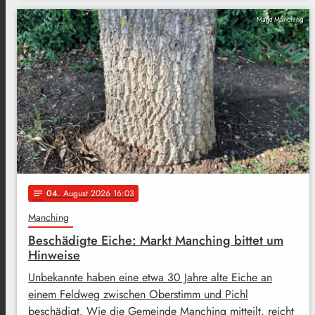
Markt Manching
04
. August 2026 16:03
notes
Manching
Beschädigte Eiche: Markt Manching bittet um
Hinweise
Unbekannte haben eine etwa 30 Jahre alte Eiche an
einem Feldweg zwischen Oberstimm und Pichl
beschädigt. Wie die Gemeinde Manching mitteilt, reicht