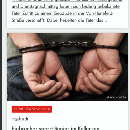
und Dienstagnachmittag haben sich bislang unbekannte
Täter Zutritt zu einem Gebäude in der Von-Hünefeld-
Straße verschafft. Dabei hebelten die Täter das …
28
. Mai 2026 05:01
notes
Ingolstadt
Einbrecher sperrt Senior im Keller ein