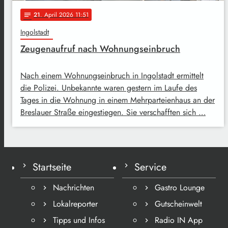
21
. April 2026 11:51
notes
Ingolstadt
Zeugenaufruf nach Wohnungseinbruch
Nach einem Wohnungseinbruch in Ingolstadt ermittelt
die Polizei. Unbekannte waren gestern im Laufe des
Tages in die Wohnung in einem Mehrparteienhaus an der
Breslauer Straße eingestiegen. Sie verschafften sich …
Startseite
Service
Nachrichten
Gastro Lounge
Lokalreporter
Gutscheinwelt
Tipps und Infos
Radio IN App