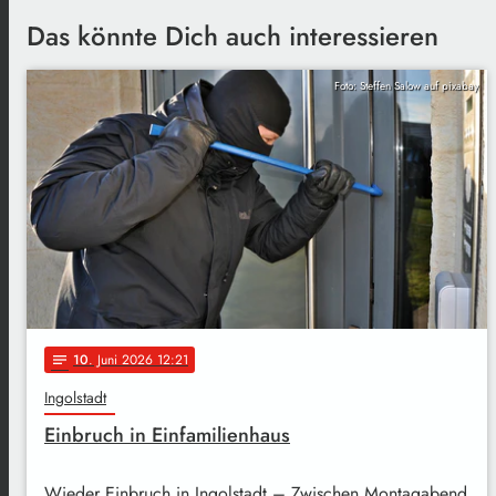
Das könnte Dich auch interessieren
Foto: Steffen Salow auf pixabay
10
. Juni 2026 12:21
notes
Ingolstadt
Einbruch in Einfamilienhaus
Wieder Einbruch in Ingolstadt – Zwischen Montagabend