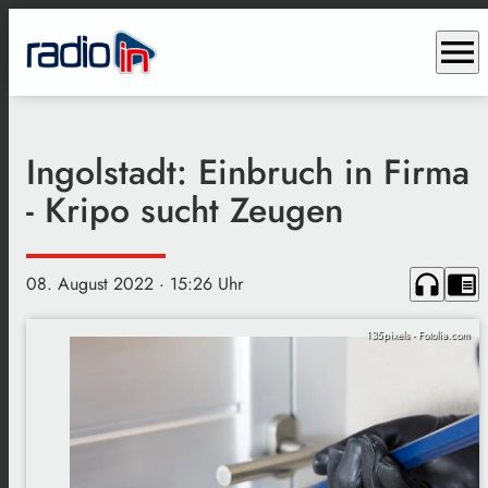
menu
Ingolstadt: Einbruch in Firma
- Kripo sucht Zeugen
headphones
chrome_reader_mode
08. August 2022
· 15:26 Uhr
135pixels - Fotolia.com