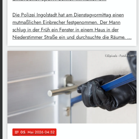
Die Polizei Ingolstadt hat am Dienstagvormittag einen
mutmaßlichen Einbrecher festgenommen. Der Mann
schlug in der Früh ein Fenster in einem Haus in der
Niederstimmer Straße ein und durchsuchte die Räume. …
135pixels - Fotolia.com
05
. Mai 2026 04:52
notes