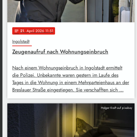
21
. April 2026 11:51
notes
Ingolstadt
Zeugenaufruf nach Wohnungseinbruch
Nach einem Wohnungseinbruch in Ingolstadt ermittelt
die Polizei. Unbekannte waren gestern im Laufe des
Tages in die Wohnung in einem Mehrparteienhaus an der
Breslauer Straße eingestiegen. Sie verschafften sich …
Holger Kraft auf pixabay