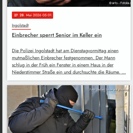
28
. Mai 2026 05:01
notes
Ingolstadt
Einbrecher sperrt Senior im Keller ein
Die Polizei Ingolstadt hat am Dienstagvormittag einen
mutmaßlichen Einbrecher festgenommen. Der Mann
schlug in der Früh ein Fenster in einem Haus in der
Niederstimmer Straße ein und durchsuchte die Räume. …
Foto: Steffen Salow auf pixabay