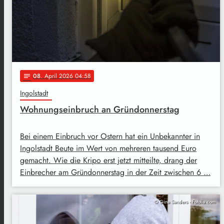
08
. April 2026 04:58
notes
Ingolstadt
Wohnungseinbruch an Gründonnerstag
Bei einem Einbruch vor Ostern hat ein Unbekannter in
Ingolstadt Beute im Wert von mehreren tausend Euro
gemacht. Wie die Kripo erst jetzt mitteilte, drang der
Einbrecher am Gründonnerstag in der Zeit zwischen 6 …
© Gina Sanders - Fotolia.com