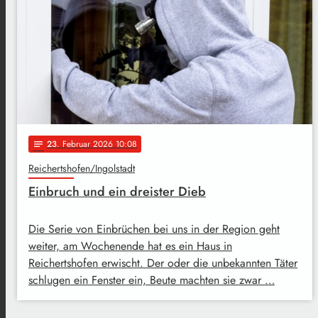
23
. Februar 2026 10:08
notes
Reichertshofen/Ingolstadt
Einbruch und ein dreister Dieb
Die Serie von Einbrüchen bei uns in der Region geht
weiter, am Wochenende hat es ein Haus in
Reichertshofen erwischt. Der oder die unbekannten Täter
schlugen ein Fenster ein, Beute machten sie zwar …