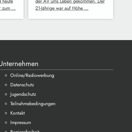
 heute
der A9 ums Leben gekommen. Der
er zum …
21-Jährige war auf Höhe …
Unternehmen
Online/Radiowerbung
Datenschutz
Jugendschutz
Teilnahmebedingungen
Kontakt
Impressum
Barrierefreiheit