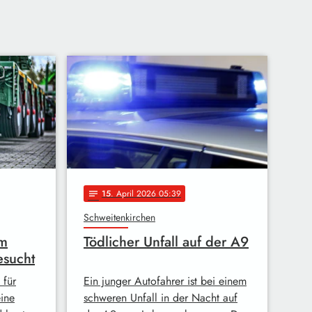
15
. April 2026 05:39
notes
Schweitenkirchen
em
Tödlicher Unfall auf der A9
esucht
 für
Ein junger Autofahrer ist bei einem
eine
schweren Unfall in der Nacht auf