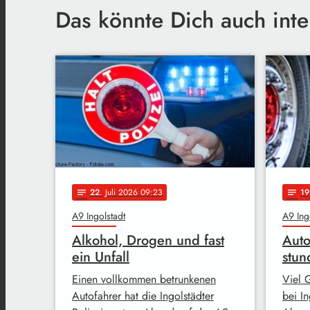
Das könnte Dich auch inte
22
. Juli 2026 09:23
19
notes
notes
A9 Ingolstadt
A9 Ing
Alkohol, Drogen und fast
Auto
ein Unfall
stun
Einen vollkommen betrunkenen
Viel 
Autofahrer hat die Ingolstädter
bei In