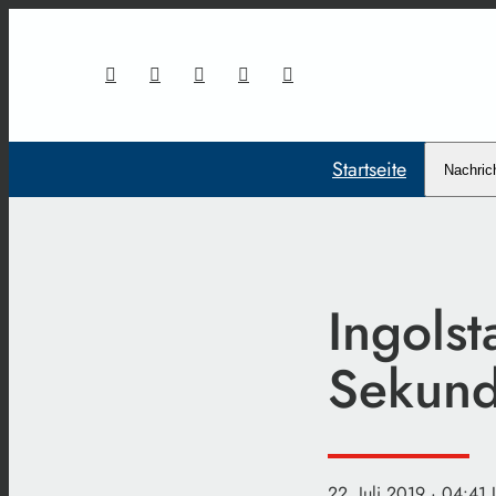
Startseite
Nachric
Ingolst
Sekund
22. Juli 2019
· 04:41 