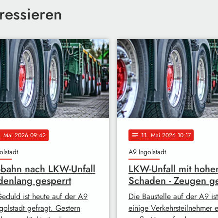
ressieren
. Mai 2026 09:42
11
. Mai 2026 10:17
notes
olstadt
A9 Ingolstadt
bahn nach LKW-Unfall
LKW-Unfall mit hoh
denlang gesperrt
Schaden - Zeugen g
Geduld ist heute auf der A9
Die Baustelle auf der A9 ist
golstadt gefragt. Gestern
einige Verkehrsteilnehmer 