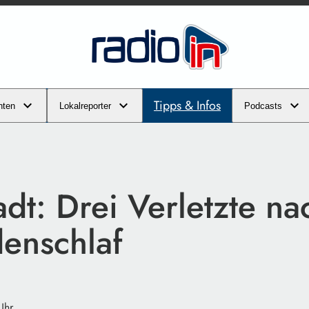
Tipps & Infos
hten
Lokalreporter
Podcasts
adt: Drei Verletzte na
enschlaf
Uhr