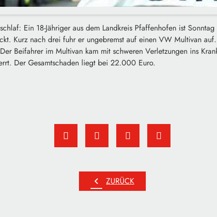
chlaf: Ein 18-Jähriger aus dem Landkreis Pfaffenhofen ist Sonntag
ickt. Kurz nach drei fuhr er ungebremst auf einen VW Multivan auf
. Der Beifahrer im Multivan kam mit schweren Verletzungen ins Kra
errt. Der Gesamtschaden liegt bei 22.000 Euro.
chevron_left
ZURÜCK