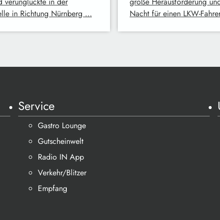
 verunglückte in der
große Herausforderung und
elle in Richtung Nürnberg …
Nacht für einen LKW-Fahr
Service
Gastro Lounge
Gutscheinwelt
Radio IN App
Verkehr/Blitzer
Empfang