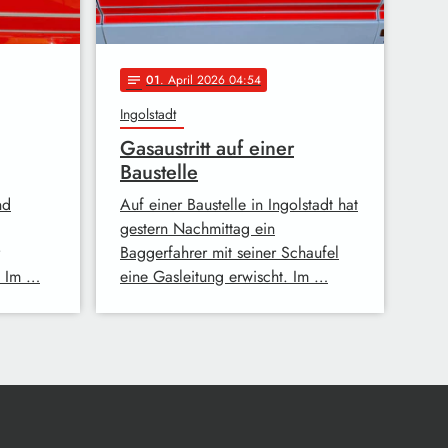
01
. April 2026 04:54
notes
Ingolstadt
Gasaustritt auf einer
Baustelle
nd
Auf einer Baustelle in Ingolstadt hat
gestern Nachmittag ein
Baggerfahrer mit seiner Schaufel
. Im …
eine Gasleitung erwischt. Im …