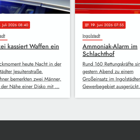
. Juli 2026 08:40
19
. Juni 2026 07:55
notes
adt
Ingolstadt
zei kassiert Waffen ein
Ammoniak-Alarm im
Schlachthof
ckmoment heute Nacht in der
Rund 160 Rettungskräfte si
tädter Jesuitenstraße.
gestern Abend zu einem
ner bemerkten zwei Männer,
Großeinsatz im Ingolstädter
n der Nähe einer Disko mit …
Gewerbegebiet ausgerückt