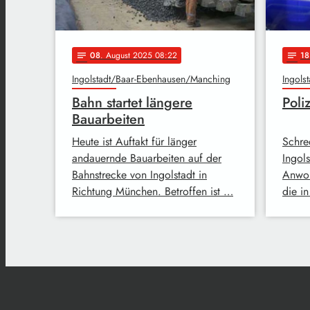
08
. August 2025 08:22
18
notes
notes
Ingolstadt/Baar-Ebenhausen/Manching
Ingolst
Bahn startet längere
Poli
Bauarbeiten
Heute ist Auftakt für länger
Schre
andauernde Bauarbeiten auf der
Ingols
Bahnstrecke von Ingolstadt in
Anwoh
Richtung München. Betroffen ist …
die i