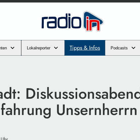
Tipps & Infos
hten
Lokalreporter
Podcasts
adt: Diskussionsaben
fahrung Unsernherrn
 Uhr