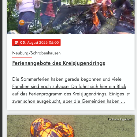
05
. August 2026 05:00
notes
Neuburg/Schrobenhausen
Ferienangebote des Kreisjugendrings
Die Sommerferien haben gerade begonnen und viele
Familien sind noch zuhause. Da lohnt sich hier ein Blick
auf das Ferienprogramm des Kreisjugendrings. Einiges ist
zwar schon ausgebucht, aber die Gemeinden haben …
Funkhaus Ingolstadt