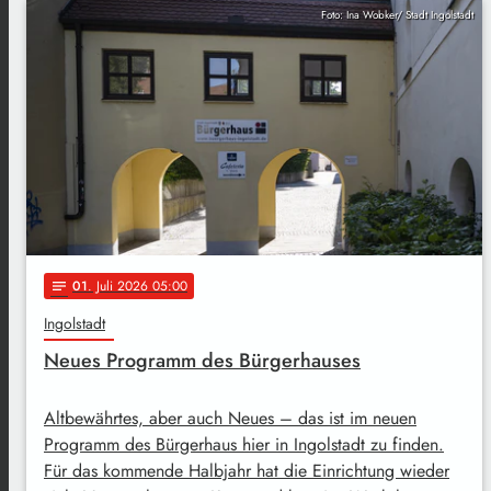
Foto: Ina Wobker/ Stadt Ingolstadt
01
. Juli 2026 05:00
notes
Ingolstadt
Neues Programm des Bürgerhauses
Altbewährtes, aber auch Neues – das ist im neuen
Programm des Bürgerhaus hier in Ingolstadt zu finden.
Für das kommende Halbjahr hat die Einrichtung wieder