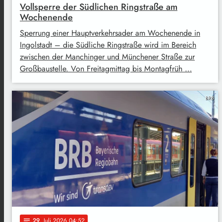
Vollsperre der Südlichen Ringstraße am
Wochenende
Sperrung einer Hauptverkehrsader am Wochenende in
Ingolstadt – die Südliche Ringstraße wird im Bereich
zwischen der Manchinger und Münchener Straße zur
Großbaustelle. Von Freitagmittag bis Montagfrüh …
BRB
29
. Juli 2026 04:52
notes