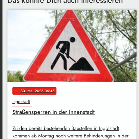
Das könnte Dich auch interessieren
30
. Mai 2026 06:45
notes
Ingolstadt
Straßensperren in der Innenstadt
Zu den bereits bestehenden Baustellen in Ingolstadt
kommen ab Montag noch weitere Behinderungen in der