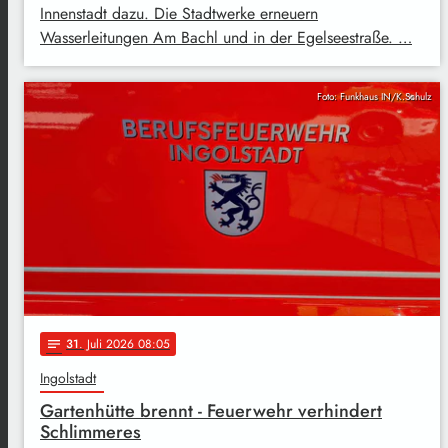
Innenstadt dazu. Die Stadtwerke erneuern
Wasserleitungen Am Bachl und in der Egelseestraße. …
Foto: Funkhaus IN/K.Schulz
31
. Juli 2026 08:05
notes
Ingolstadt
Gartenhütte brennt - Feuerwehr verhindert
Schlimmeres