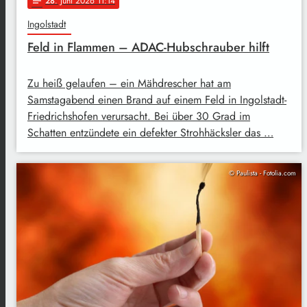
28
. Juni 2026 11:14
notes
Ingolstadt
Feld in Flammen – ADAC-Hubschrauber hilft
Zu heiß gelaufen – ein Mähdrescher hat am
Samstagabend einen Brand auf einem Feld in Ingolstadt-
Friedrichshofen verursacht. Bei über 30 Grad im
Schatten entzündete ein defekter Strohhäcksler das …
© Paulista - Fotolia.com