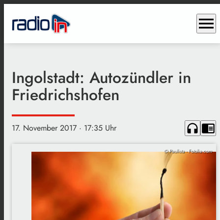
menu
Ingolstadt: Autozündler in
Friedrichshofen
headphones
chrome_reader_mode
17. November 2017
· 17:35 Uhr
© Paulista - Fotolia.com