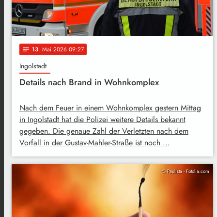
13
. Mai 2026 09:27
notes
Ingolstadt
Details nach Brand in Wohnkomplex
Nach dem Feuer in einem Wohnkomplex gestern Mittag
in Ingolstadt hat die Polizei weitere Details bekannt
gegeben. Die genaue Zahl der Verletzten nach dem
Vorfall in der Gustav-Mahler-Straße ist noch …
© Paulista - Fotolia.com