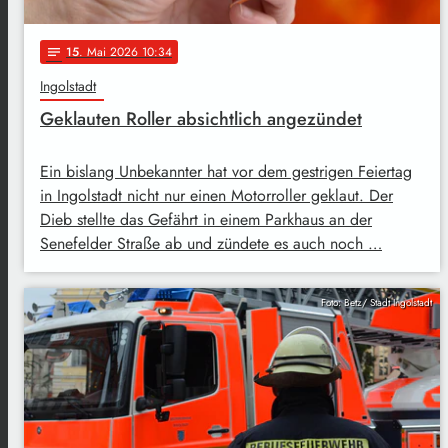
15
. Mai 2026 10:34
notes
Ingolstadt
Geklauten Roller absichtlich angezündet
Ein bislang Unbekannter hat vor dem gestrigen Feiertag
in Ingolstadt nicht nur einen Motorroller geklaut. Der
Dieb stellte das Gefährt in einem Parkhaus an der
Senefelder Straße ab und zündete es auch noch …
Foto: Betz/ Stadt Ingolstadt