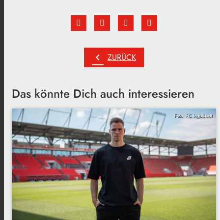
chevron_left
ZURÜCK
Das könnte Dich auch interessieren
Foto: FC Ingolstadt