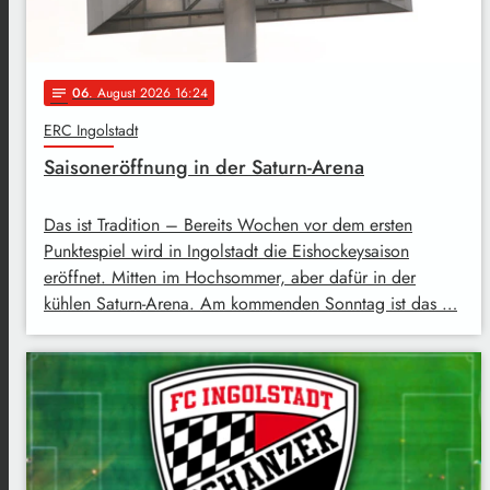
06
. August 2026 16:24
notes
ERC Ingolstadt
Saisoneröffnung in der Saturn-Arena
Das ist Tradition – Bereits Wochen vor dem ersten
Punktespiel wird in Ingolstadt die Eishockeysaison
eröffnet. Mitten im Hochsommer, aber dafür in der
kühlen Saturn-Arena. Am kommenden Sonntag ist das …