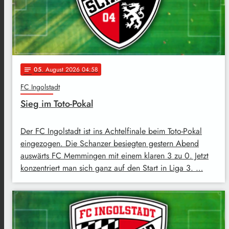
05
. August 2026 04:58
notes
FC Ingolstadt
Sieg im Toto-Pokal
Der FC Ingolstadt ist ins Achtelfinale beim Toto-Pokal
eingezogen. Die Schanzer besiegten gestern Abend
auswärts FC Memmingen mit einem klaren 3 zu 0. Jetzt
konzentriert man sich ganz auf den Start in Liga 3. …