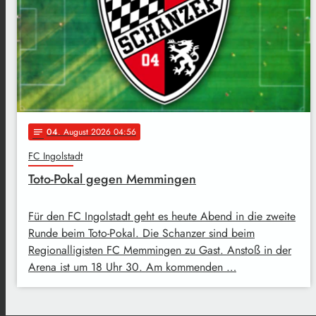
04
. August 2026 04:56
notes
FC Ingolstadt
Toto-Pokal gegen Memmingen
Für den FC Ingolstadt geht es heute Abend in die zweite
Runde beim Toto-Pokal. Die Schanzer sind beim
Regionalligisten FC Memmingen zu Gast. Anstoß in der
Arena ist um 18 Uhr 30. Am kommenden …