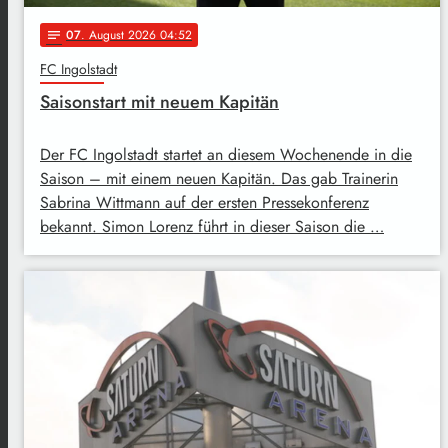
07
. August 2026 04:52
notes
FC Ingolstadt
Saisonstart mit neuem Kapitän
Der FC Ingolstadt startet an diesem Wochenende in die
Saison – mit einem neuen Kapitän. Das gab Trainerin
Sabrina Wittmann auf der ersten Pressekonferenz
bekannt. Simon Lorenz führt in dieser Saison die …