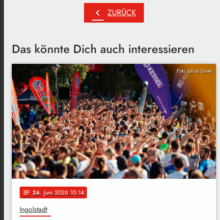
chevron_left
ZURÜCK
Das könnte Dich auch interessieren
Foto: Julius Osner
24
. Juni 2026 10:14
notes
Ingolstadt