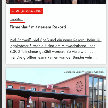
08
. Juli 2026 23:00
notes
Ingolstadt
Firmenlauf mit neuem Rekord
Viel Schweiß, viel Spaß und ein neuer Rekord: Beim 10.
Ingolstädter Firmenlauf sind am Mittwochabend über
8.300 Teilnehmer gezählt worden. So viele wie noch
nie. Die größten Teams kamen von der Bundeswehr …
Renardo la Vulpo Wikimedia Commons