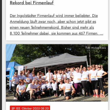
Rekord bei Firmenlauf
Der Ingolstädter Firmenlauf wird immer beliebter. Die
Anmeldung läuft zwar noch, aber schon jetzt gibt es
einen neuen Teilnehmerrekord. Bisher sind mehr als
8.100 Teilnehmer dabei, sie kommen aus 467 Firmen. …
Foto: Michael Krenz
02
. Oktober 2025 08:20
notes