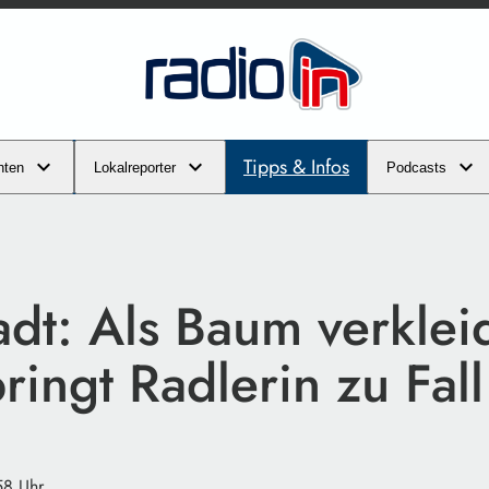
Tipps & Infos
hten
Lokalreporter
Podcasts
adt: Als Baum verklei
ingt Radlerin zu Fall
58 Uhr