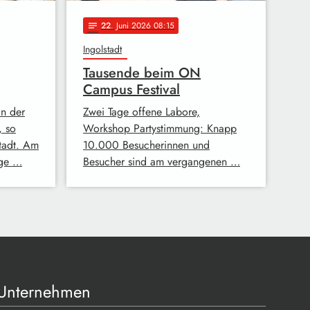
22
. Juni 2026 08:15
notes
Ingolstadt
Tausende beim ON
Campus Festival
in der
Zwei Tage offene Labore,
, so
Workshop Partystimmung: Knapp
tadt. Am
10.000 Besucherinnen und
ige …
Besucher sind am vergangenen …
Unternehmen