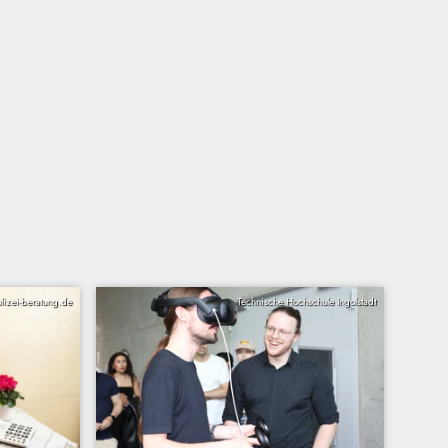
lizei-beratung.de
Technische Hochschule Ingolstadt