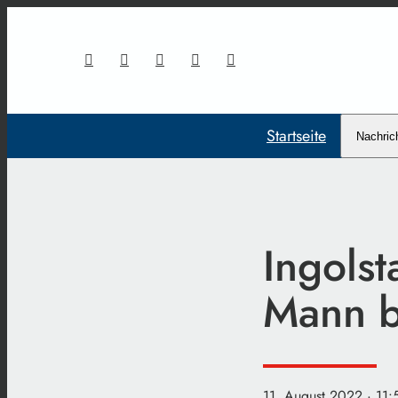
Startseite
Nachric
Ingolst
Mann br
11. August 2022
· 11: