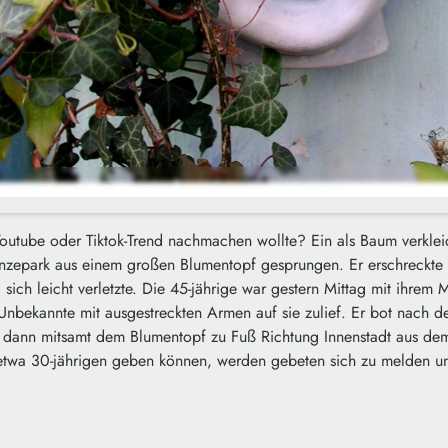
utube oder Tiktok-Trend nachmachen wollte? Ein als Baum verkleid
zepark aus einem großen Blumentopf gesprungen. Er erschreckte 
d sich leicht verletzte. Die 45-jährige war gestern Mittag mit ihrem 
 Unbekannte mit ausgestreckten Armen auf sie zulief. Er bot nach d
ch dann mitsamt dem Blumentopf zu Fuß Richtung Innenstadt aus d
etwa 30-jährigen geben können, werden gebeten sich zu melden u