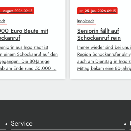
4
. August 2026 09:13
25
. Juni 2026 09:15
notes
adt
Ingolstadt
00 Euro Beute mit
Seniorin fällt auf
ckanruf
Schockanruf rein
eniorin aus Ingolstadt ist
Immer wieder sind bei uns 
rn einem Schockanruf auf den
Region Schockanrufer aktiv
gegangen. Die 80-Jährige
auch am Dienstag in Ingols
gab am Ende rund 50.000 …
Mittag bekam eine 80-Jähr
Service