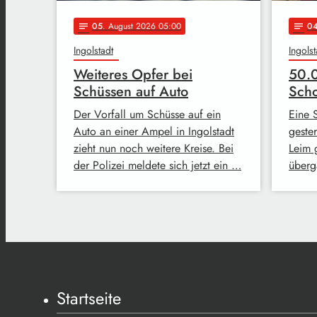
05
. August 2026 05:00
0
notes
notes
Ingolstadt
Ingolst
Weiteres Opfer bei
50.0
Schüssen auf Auto
Scho
Der Vorfall um Schüsse auf ein
Eine S
Auto an einer Ampel in Ingolstadt
geste
zieht nun noch weitere Kreise. Bei
Leim 
der Polizei meldete sich jetzt ein …
über
Startseite