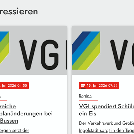
ressieren
. Juli 2026 04:55
19
. Juli 2026 07:59
notes
n
Region
reiche
VGI spendiert Schül
planänderungen bei
ein Eis
-Bussen
Der Verkehrsverbund Groß
rgen setzt der
Ingolstadt sorgt in den Tag