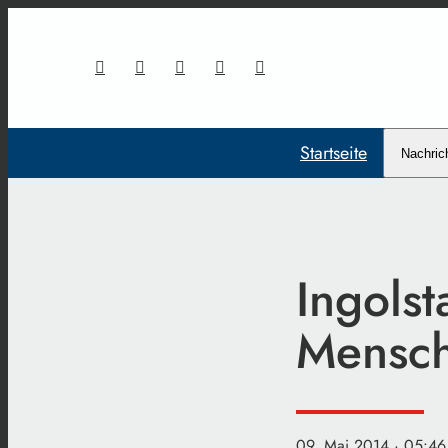
Startseite
Nachric
Ingolst
Mensch
09. Mai 2014
· 05:46