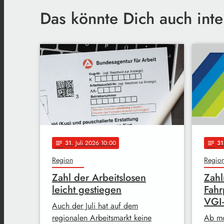
Das könnte Dich auch inte
31
. Juli 2026 10:00
31
notes
notes
Region
Regio
Zahl der Arbeitslosen
Zahl
leicht gestiegen
Fahr
VGI
Auch der Juli hat auf dem
regionalen Arbeitsmarkt keine
Ab mo