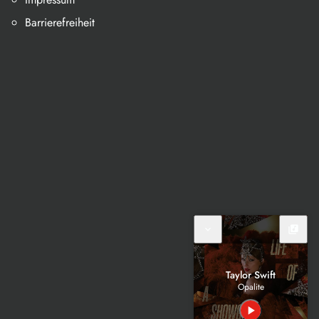
Barrierefreiheit
expand_more
library_music
Taylor Swift
Opalite
play_arrow