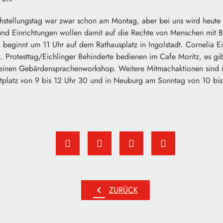
hstellungstag war zwar schon am Montag, aber bei uns wird heute (
 und Einrichtungen wollen damit auf die Rechte von Menschen mit 
 beginnt um 11 Uhr auf dem Rathausplatz in Ingolstadt. Cornelia E
. Protesttag/Eichlinger Behinderte bedienen im Cafe Moritz, es g
d einen Gebärdensprachenworkshop. Weitere Mitmachaktionen sind
platz von 9 bis 12 Uhr 30 und in Neuburg am Sonntag von 10 bis
chevron_left
ZURÜCK