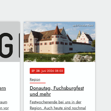
upd/Christian Klenk
28
. Juni 2026 08:03
notes
Region
ern
Donautag, Fuchsburgfest
und mehr
raum
Festwochenende bei uns in der
en vor
Region. Auch heute sind nochmal