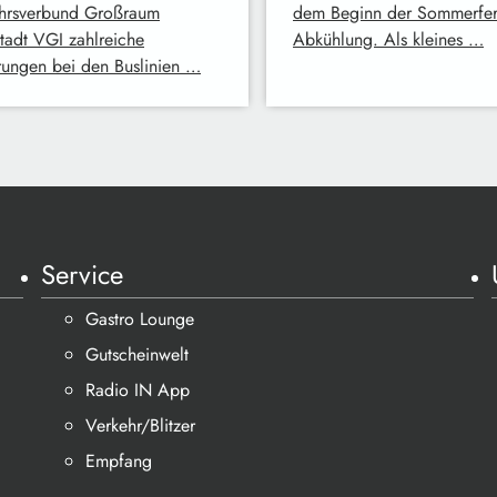
hrsverbund Großraum
dem Beginn der Sommerferi
stadt VGI zahlreiche
Abkühlung. Als kleines …
ungen bei den Buslinien …
Service
Gastro Lounge
Gutscheinwelt
Radio IN App
Verkehr/Blitzer
Empfang