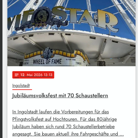
12
. Mai 2026 13:13
notes
Ingolstadt
Jubiläumsvolksfest mit 70 Schaustellern
In Ingolstadt laufen die Vorbereitungen für das
Pfingstvolksfest auf Hochtouren. Für das 80jährige
Jubiläum haben sich rund 70 Schaustellerbetriebe
angesagt. Sie bauen aktuell ihre Fahrgeschäfte und …