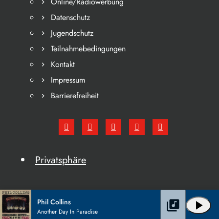
Online/Radiowerbung
Datenschutz
Jugendschutz
Teilnahmebedingungen
Kontakt
Impressum
Barrierefreiheit
Privatsphäre
Phil Collins
library_music
play_arrow
Another Day In Paradise