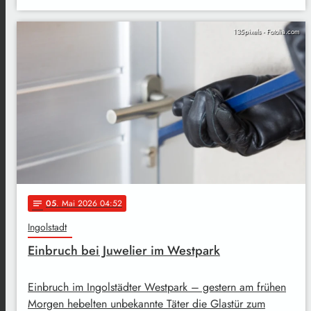
135pixels - Fotolia.com
05
. Mai 2026 04:52
notes
Ingolstadt
Einbruch bei Juwelier im Westpark
Einbruch im Ingolstädter Westpark – gestern am frühen
Morgen hebelten unbekannte Täter die Glastür zum