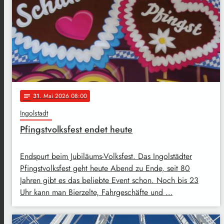
31
. Mai 2026 08:00
notes
Ingolstadt
Pfingstvolksfest endet heute
Endspurt beim Jubiläums-Volksfest. Das Ingolstädter
Pfingstvolksfest geht heute Abend zu Ende, seit 80
Jahren gibt es das beliebte Event schon. Noch bis 23
Uhr kann man Bierzelte, Fahrgeschäfte und …