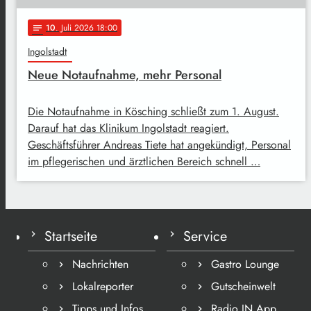
10
. Juli 2026 18:00
notes
Ingolstadt
Neue Notaufnahme, mehr Personal
Die Notaufnahme in Kösching schließt zum 1. August.
Darauf hat das Klinikum Ingolstadt reagiert.
Geschäftsführer Andreas Tiete hat angekündigt, Personal
im pflegerischen und ärztlichen Bereich schnell …
Startseite
Service
Nachrichten
Gastro Lounge
Lokalreporter
Gutscheinwelt
Tipps und Infos
Radio IN App