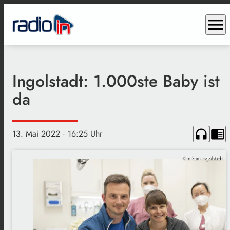
menu
Ingolstadt: 1.000ste Baby ist
da
headphones
chrome_reader_mode
13. Mai 2022
· 16:25 Uhr
Klinikum Ingolstadt