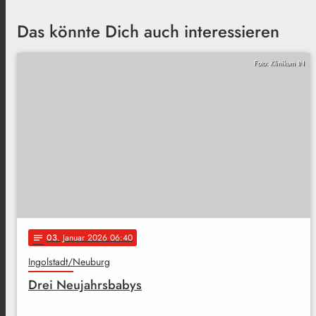
Das könnte Dich auch interessieren
Foto: Klinikum IN
03
. Januar 2026 06:40
notes
Ingolstadt/Neuburg
Drei Neujahrsbabys