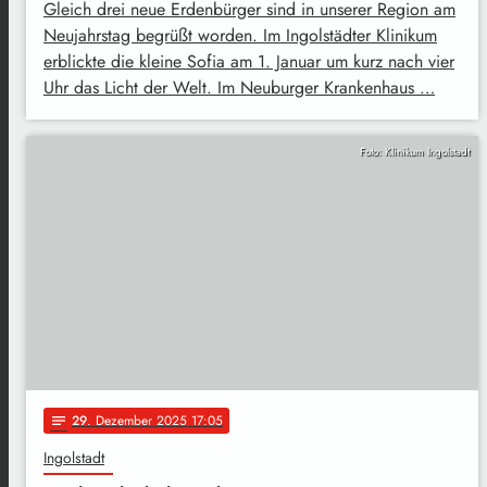
Gleich drei neue Erdenbürger sind in unserer Region am
Neujahrstag begrüßt worden. Im Ingolstädter Klinikum
erblickte die kleine Sofia am 1. Januar um kurz nach vier
Uhr das Licht der Welt. Im Neuburger Krankenhaus …
Foto: Klinikum Ingolstadt
29
. Dezember 2025 17:05
notes
Ingolstadt