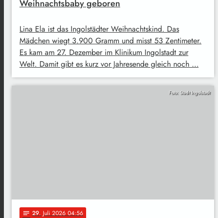
Weihnachtsbaby geboren
Lina Ela ist das Ingolstädter Weihnachtskind. Das
Mädchen wiegt 3.900 Gramm und misst 53 Zentimeter.
Es kam am 27. Dezember im Klinikum Ingolstadt zur
Welt. Damit gibt es kurz vor Jahresende gleich noch …
Foto: Stadt Ingolstadt
29
. Juli 2026 04:56
notes