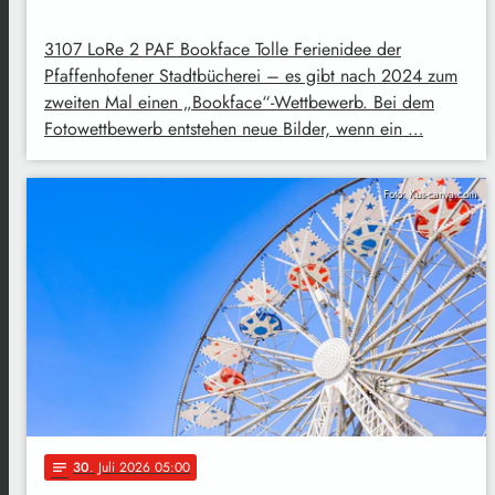
3107 LoRe 2 PAF Bookface Tolle Ferienidee der
Pfaffenhofener Stadtbücherei – es gibt nach 2024 zum
zweiten Mal einen „Bookface“-Wettbewerb. Bei dem
Fotowettbewerb entstehen neue Bilder, wenn ein …
Foto: Kus-canva.com
30
. Juli 2026 05:00
notes