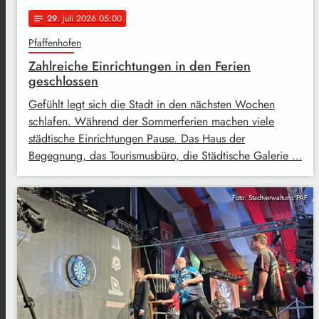
29
. Juli 2026 05:00
notes
Pfaffenhofen
Zahlreiche Einrichtungen in den Ferien
geschlossen
Gefühlt legt sich die Stadt in den nächsten Wochen
schlafen. Während der Sommerferien machen viele
städtische Einrichtungen Pause. Das Haus der
Begegnung, das Tourismusbüro, die Städtische Galerie …
Foto: Stadtverwaltung PAF