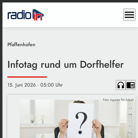
menu
Pfaffenhofen
Infotag rund um Dorfhelfer
headphones
chrome_reader_mode
15. Juni 2026
· 05:00 Uhr
Foto: Agentur für Arbeit