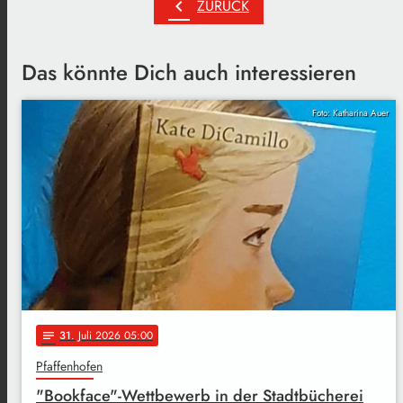
chevron_left
ZURÜCK
Das könnte Dich auch interessieren
Foto: Katharina Auer
31
. Juli 2026 05:00
notes
Pfaffenhofen
"Bookface"-Wettbewerb in der Stadtbücherei