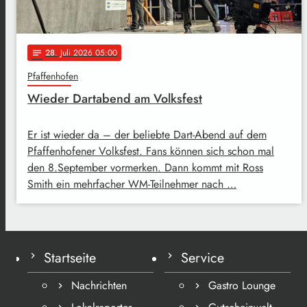
28
. Juli 2026 05:00
notes
Pfaffenhofen
Wieder Dartabend am Volksfest
Er ist wieder da – der beliebte Dart-Abend auf dem
Pfaffenhofener Volksfest. Fans können sich schon mal
den 8.September vormerken. Dann kommt mit Ross
Smith ein mehrfacher WM-Teilnehmer nach …
Startseite
Service
Nachrichten
Gastro Lounge