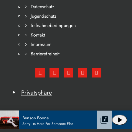
Datenschutz
Jugendschutz
Teilnahmebedingungen
Kontakt
Impressum
Barrierefreiheit
Privatsphäre
Benson Boone
library_music
play_arrow
Sorry I'm Here For Someone Else