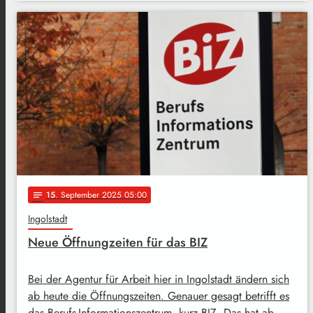
15
. September 2025 05:00
notes
Ingolstadt
Neue Öffnungzeiten für das BIZ
Bei der Agentur für Arbeit hier in Ingolstadt ändern sich
ab heute die Öffnungszeiten. Genauer gesagt betrifft es
das Berufs-Informationszentrum, kurz BIZ. Das hat ab