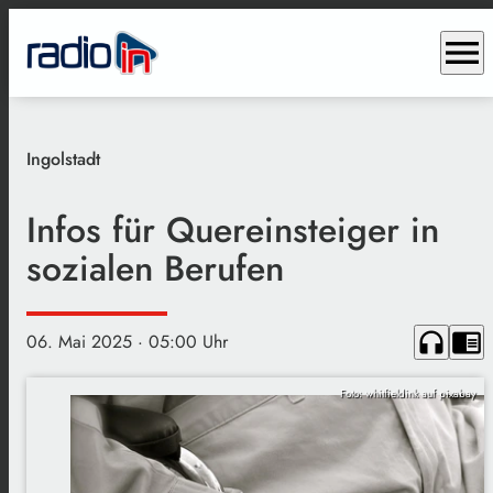
menu
Ingolstadt
Infos für Quereinsteiger in
sozialen Berufen
headphones
chrome_reader_mode
06. Mai 2025
· 05:00 Uhr
Foto: whitfieldink auf pixabay