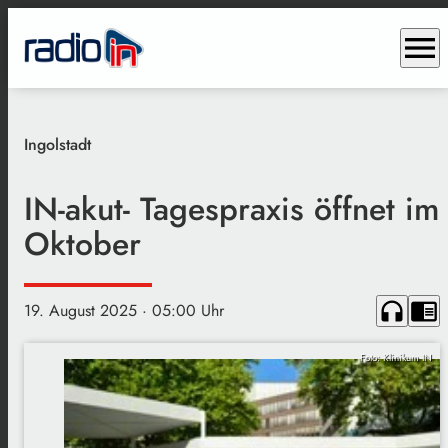
menu
Ingolstadt
IN-akut- Tagespraxis öffnet im
Oktober
headphones
chrome_reader_mode
19. August 2025
· 05:00 Uhr
Foto: Klinikum IN