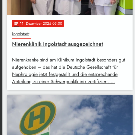
11
. Dezember 2025 05:00
notes
ingolstadt
Nierenklinik Ingolstadt ausgezeichnet
Nierenkranke sind am Klinikum Ingolstadt besonders gut
aufgehoben – das hat die Deutsche Gesellschaft für
Nephrologie jetzt festgestellt und die entsprechende
Abteilung zu einer Schwerpunktklinik zertifiziert. …