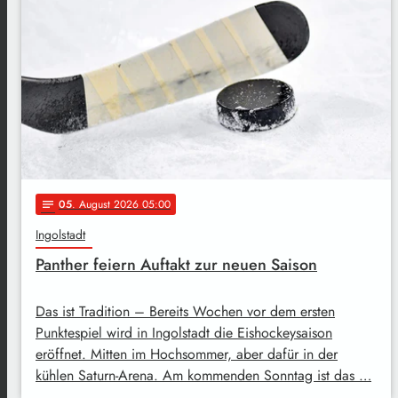
05
. August 2026 05:00
notes
Ingolstadt
Panther feiern Auftakt zur neuen Saison
Das ist Tradition – Bereits Wochen vor dem ersten
Punktespiel wird in Ingolstadt die Eishockeysaison
eröffnet. Mitten im Hochsommer, aber dafür in der
kühlen Saturn-Arena. Am kommenden Sonntag ist das …