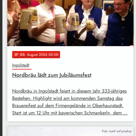
05
. August 2026 05:00
notes
Ingolstadt
Nordbräu lädt zum Jubiläumsfest
Nordbräu in Ingolstadt feiert in diesem Jahr 333-jähriges
Bestehen. Highlight wird am kommenden Samstag das
Brauereifest auf dem Firmengelände in Oberhaunstadt.
Start ist um 12 Uhr mit bayerischen Schmankerln, dem …
Foto: soerli auf pixabay