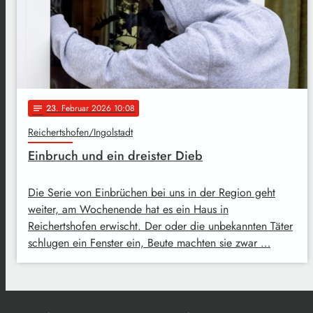
23
. Februar 2026 10:08
notes
Reichertshofen/Ingolstadt
Einbruch und ein dreister Dieb
Die Serie von Einbrüchen bei uns in der Region geht
weiter, am Wochenende hat es ein Haus in
Reichertshofen erwischt. Der oder die unbekannten Täter
schlugen ein Fenster ein, Beute machten sie zwar …