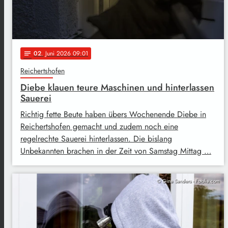
02
. Juni 2026 09:01
notes
Reichertshofen
Diebe klauen teure Maschinen und hinterlassen
Sauerei
Richtig fette Beute haben übers Wochenende Diebe in
Reichertshofen gemacht und zudem noch eine
regelrechte Sauerei hinterlassen. Die bislang
Unbekannten brachen in der Zeit von Samstag Mittag …
© Gina Sanders - Fotolia.com