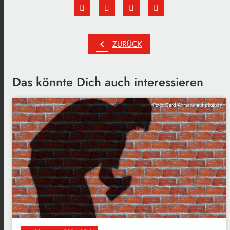
chevron_left
ZURÜCK
Das könnte Dich auch interessieren
Foto: Gerd Altmann auf pixabay