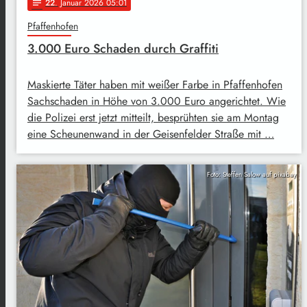
22
. Januar 2026 05:01
notes
Pfaffenhofen
3.000 Euro Schaden durch Graffiti
Maskierte Täter haben mit weißer Farbe in Pfaffenhofen
Sachschaden in Höhe von 3.000 Euro angerichtet. Wie
die Polizei erst jetzt mitteilt, besprühten sie am Montag
eine Scheunenwand in der Geisenfelder Straße mit …
Foto: Steffen Salow auf pixabay