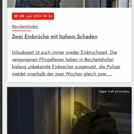
08
. Juni 2026 08:56
notes
Reichertshofen
Zwei Einbrüche mit hohem Schaden
Urlaubszeit ist auch immer wieder Einbruchszeit. Die
vergangenen Pfingstferien haben in Reichertshofen
bislang unbekannte Einbrecher ausgenutzt, die Polizei
meldet innerhalb der zwei Wochen gleich zwei …
Holger Kraft auf pixabay