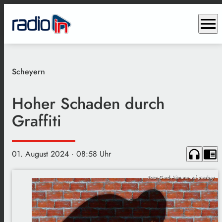
menu
Scheyern
Hoher Schaden durch
Graffiti
headphones
chrome_reader_mode
01. August 2024
· 08:58 Uhr
Foto: Gerd Altmann auf pixabay