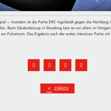
tspiel – trotzdem ist die Partie ERC Ingolstadt gegen die Nürnberg I
aufen. Beim Gäubodencup in Straubing kam es vor allem im hitzigen e
am Pulverturm. Das Ergebnis nach der ersten intensiven Partie mit
chevron_left
ZURÜCK