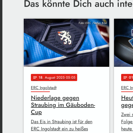
Das könnte Dich auch inte
Foto: ERC /Stefan Bösl
18
. August 2025 05:05
01
notes
notes
ERC Ingolstadt
ERC In
Niederlage gegen
Heu
Straubing im Gäuboden-
geg
Cup
Zwei 
Das Eis in Straubing ist für den
Folge
ERC Ingolstadt ein zu heißes
heute