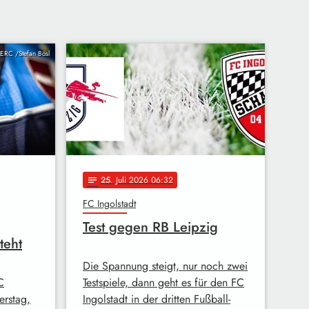
 ERC /Stefan Bösl
25
. Juli 2026 06:32
notes
FC Ingolstadt
Test gegen RB Leipzig
teht
Die Spannung steigt, nur noch zwei
C
Testspiele, dann geht es für den FC
erstag,
Ingolstadt in der dritten Fußball-