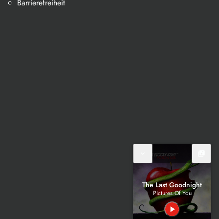
Barrierefreiheit
expand_more
library_music
The Last Goodnight
Pictures Of You
play_arrow