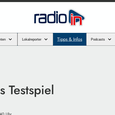
Tipps & Infos
hten
Lokalreporter
Podcasts
s Testspiel
:40 Uhr