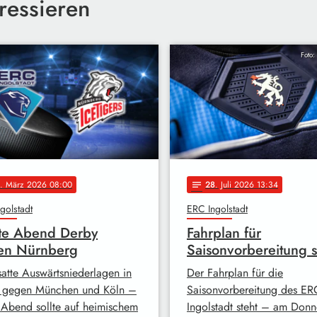
ressieren
Foto:
. März 2026 08:00
28
. Juli 2026 13:34
notes
golstadt
ERC Ingolstadt
te Abend Derby
Fahrplan für
en Nürnberg
Saisonvorbereitung s
satte Auswärtsniederlagen in
Der Fahrplan für die
 gegen München und Köln –
Saisonvorbereitung des ER
 Abend sollte auf heimischem
Ingolstadt steht – am Donn