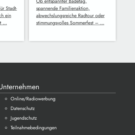
Ob entspannter Badetag,
r Stadt-
spannende Familienaktion,
ch ein
abwechslungsreiche Radtour oder
at …
stimmungsvolles Sommerfest – …
Unternehmen
Online/Radiowerbung
Datenschutz
Jugendschutz
Teilnahmebedingungen