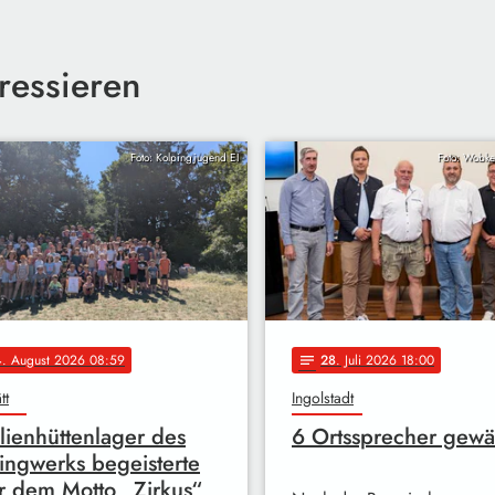
ressieren
Foto: Kolpingjugend EI
Foto: Wobker
4
. August 2026 08:59
28
. Juli 2026 18:00
notes
tt
Ingolstadt
lienhüttenlager des
6 Ortssprecher gewä
ingwerks begeisterte
r dem Motto „Zirkus“