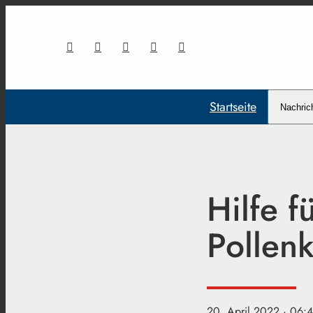
Startseite
Nachric
Hilfe f
Pollenk
20. April 2022
· 06: