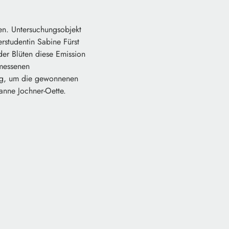
ren. Untersuchungsobjekt
erstudentin Sabine Fürst
er Blüten diese Emission
emessenen
tig, um die gewonnenen
sanne Jochner-Oette.