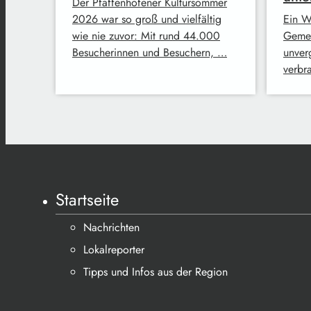
Der Pfaffenhofener Kultursommer
2026 war so groß und vielfältig
Ein W
wie nie zuvor: Mit rund 44.000
Gemei
Besucherinnen und Besuchern, …
unver
verbr
Startseite
Nachrichten
Lokalreporter
Tipps und Infos aus der Region