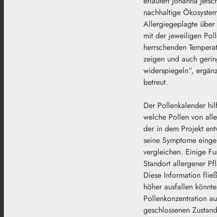
erläutert Johanna Jets
nachhaltige Ökosystem
Allergiegeplagte über
mit der jeweiligen Po
herrschenden Temperat
zeigen und auch gerin
widerspiegeln“, ergänz
betreut.
Der Pollenkalender hil
welche Pollen von alle
der in dem Projekt ent
seine Symptome eingeb
vergleichen. Einige F
Standort allergener Pf
Diese Information flie
höher ausfallen könnte
Pollenkonzentration au
geschlossenen Zustand 