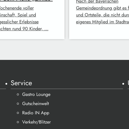
Nach der Bayerischen
ochenende voller
Gemeindeordnung gibt es fü
nschaft, Spiel und
und Ortsteile, die nicht dur
gesslicher Erlebnisse
eigenes Mitglied im Stadtr
achten rund 90 Kinder, …
Service
Gastro Lounge
Gutscheinwelt
Radio IN App
Verkehr/Blitzer