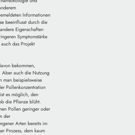
chaftsökologie und
 anderem
gemeldeten Informationen
 beeinflusst durch die
andere Eigenschaften
ringeren Symptomstärke
s auch das Projekt
k davon bekommen,
n. Aber auch die Nutzung
nn man beispielsweise
er Pollenkonzentration
st es möglich, den
b die Pflanze blüht.
enen Pollen geringer oder
n der
rgener Arten bereits im
iger Prozess, dem kaum