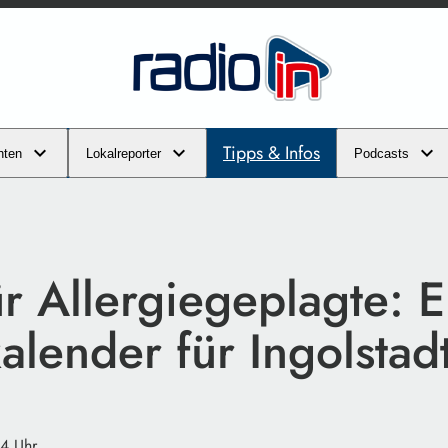
Tipps & Infos
hten
Lokalreporter
Podcasts
ür Allergiegeplagte: E
alender für Ingolstad
44 Uhr