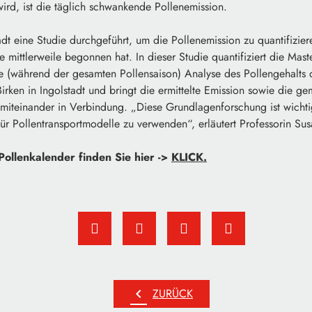
ird, ist die täglich schwankende Pollenemission.
tadt eine Studie durchgeführt, um die Pollenemission zu quantifizie
e mittlerweile begonnen hat. In dieser Studie quantifiziert die Mast
e (während der gesamten Pollensaison) Analyse des Pollengehalts d
irken in Ingolstadt und bringt die ermittelte Emission sowie die g
 miteinander in Verbindung. „Diese Grundlagenforschung ist wich
für Pollentransportmodelle zu verwenden“, erläutert Professorin Su
llenkalender finden Sie hier ->
KLICK.
chevron_left
ZURÜCK