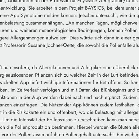
chni, Doktorandin an der Professur für Physische Geographie/Lands
entwicklung. Sie arbeitet in dem Projekt BAYSICS, bei dem unter
 eine App Symptome melden können. Jetschni untersucht, wie die 
llenbelastung zusammenhängen. „An manchen Tagen, möglicherweise
uren und weiteren meteorologischen Bedingungen, können Pollen 
gere Allergenmengen aufweisen. Dies würde sich dann in einer ge
t Professorin Susanne Jochner-Oette, die sowohl die Pollenfalle al
ft nun insofern, da Allergikerinnen und Allergiker einen Überblic
rgieauslösenden Pflanzen sich zu welcher Zeit in der Luft befinde
wickelten App liefert wichtige Informationen für Betroffene. So ka
en, im Zeitverlauf verfolgen und mit Daten des Blühbeginns und d
unktionen in der App werden dabei nach und nach ergänzt. Zudem i
lanzen einzutragen. Die Nutzer der App können zudem festhalten, o
ßt in die Risikokarte ein und offenbart, wo die Belastung mit allerg
. Um die Intensität der Pollensaison zu beschreiben kann man nebe
ch die Pollenproduktion bestimmen. Hierbei werden die Blüten alle
vor der Pollensaison auf ihren Pollengehalt untersucht. Ein wicht