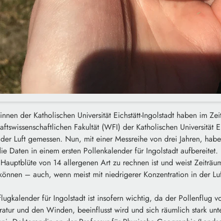
nnen der Katholischen Universität Eichstätt-Ingolstadt haben im Z
tswissenschaftlichen Fakultät (WFI) der Katholischen Universität Eic
 der Luft gemessen. Nun, mit einer Messreihe von drei Jahren, habe
ie Daten in einem ersten Pollenkalender für Ingolstadt aufbereitet.
Hauptblüte von 14 allergenen Art zu rechnen ist und weist Zeiträu
önnen – auch, wenn meist mit niedrigerer Konzentration in der Luf
lugkalender für Ingolstadt ist insofern wichtig, da der Pollenflug v
atur und den Winden, beeinflusst wird und sich räumlich stark unt