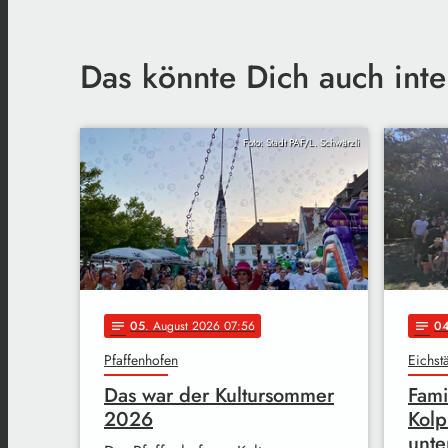
Das könnte Dich auch inte
Foto: Stadt PAF/L. Schwärzli
05
. August 2026 07:56
0
notes
notes
Pfaffenhofen
Eichstä
Das war der Kultursommer
Fami
2026
Kolp
unte