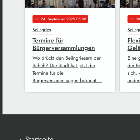
24
. September 2025 05:08
3
notes
notes
Beilngries
Beilng
Termine für
Flex
Bürgerversammlungen
Gelä
Wo drückt den Beilngriesern der
Eine 
Schuh? Die Stadt hat jetzt die
der Be
Termine für die
sich.
Bürgerversammlungen bekannt …
ander
Startseite