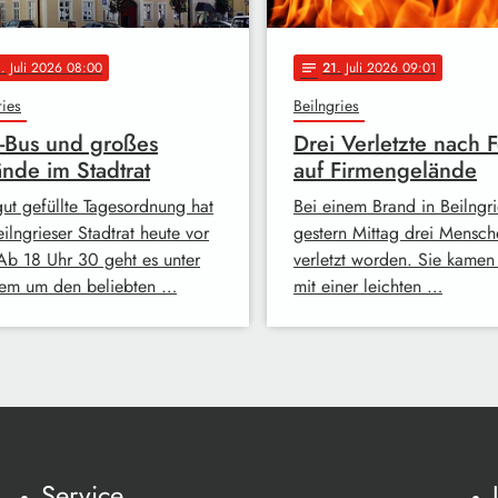
0
. Juli 2026 08:00
21
. Juli 2026 09:01
notes
ries
Beilngries
i-Bus und großes
Drei Verletzte nach 
nde im Stadtrat
auf Firmengelände
gut gefüllte Tagesordnung hat
Bei einem Brand in Beilngri
ilngrieser Stadtrat heute vor
gestern Mittag drei Mensch
 Ab 18 Uhr 30 geht es unter
verletzt worden. Sie kamen 
em um den beliebten …
mit einer leichten …
Service