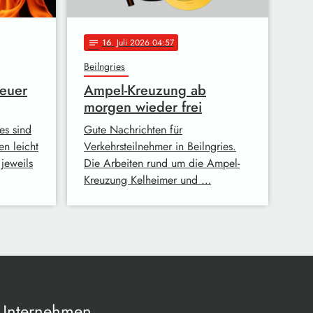
16
. Juli 2026 04:57
notes
Beilngries
Feuer
Ampel-Kreuzung ab
morgen wieder frei
es sind
Gute Nachrichten für
en leicht
Verkehrsteilnehmer in Beilngries.
jeweils
Die Arbeiten rund um die Ampel-
Kreuzung Kelheimer und …
Unternehmen