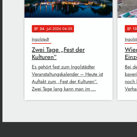
24
. Juli 2026 04:55
13
notes
notes
Ingolstadt
Ingolst
Zwei Tage „Fest der
Wied
Kulturen“
Einz
Es gehört fest zum Ingolstädter
Bei d
Veranstaltungskalender – Heute ist
bayer
Auftakt zum „Fest der Kulturen“.
noch 
Zwei Tage lang kann man im …
Verha