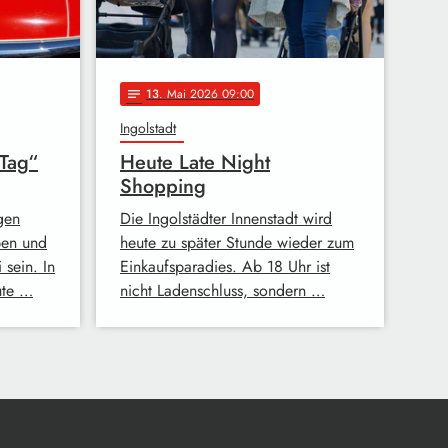
13
. Mai 2026 09:00
notes
Ingolstadt
Tag“
Heute Late Night
Shopping
igen
Die Ingolstädter Innenstadt wird
ben und
heute zu später Stunde wieder zum
 sein. In
Einkaufsparadies. Ab 18 Uhr ist
ute …
nicht Ladenschluss, sondern …