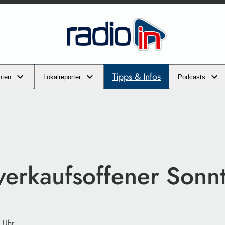
Tipps & Infos
hten
Lokalreporter
Podcasts
verkaufsoffener Sonn
 Uhr