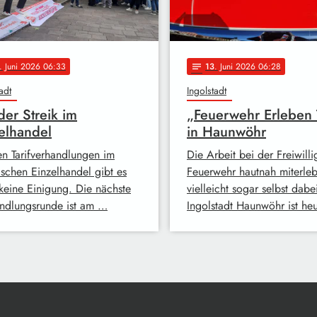
. Juni 2026 06:33
13
. Juni 2026 06:28
notes
adt
Ingolstadt
er Streik im
„Feuerwehr Erleben 
elhandel
in Haunwöhr
en Tarifverhandlungen im
Die Arbeit bei der Freiwill
ischen Einzelhandel gibt es
Feuerwehr hautnah miterle
keine Einigung. Die nächste
vielleicht sogar selbst dabei
ndlungsrunde ist am …
Ingolstadt Haunwöhr ist he