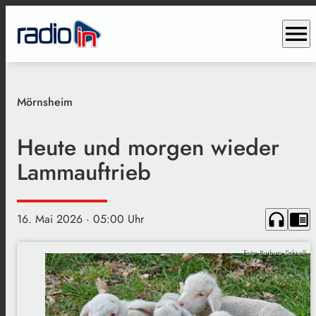
menu
Mörnsheim
Heute und morgen wieder
Lammauftrieb
headphones
chrome_reader_mode
16. Mai 2026
· 05:00 Uhr
Foto: Barbara Schnell