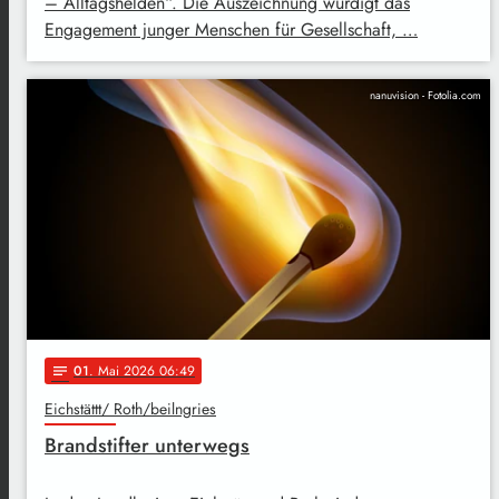
– Alltagshelden“. Die Auszeichnung würdigt das
Engagement junger Menschen für Gesellschaft, …
nanuvision - Fotolia.com
01
. Mai 2026 06:49
notes
Eichstättt/ Roth/beilngries
Brandstifter unterwegs