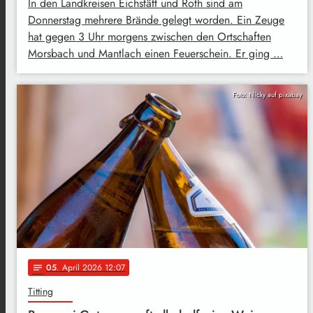
In den Landkreisen Eichstätt und Roth sind am
Donnerstag mehrere Brände gelegt worden. Ein Zeuge
hat gegen 3 Uhr morgens zwischen den Ortschaften
Morsbach und Mantlach einen Feuerschein. Er ging …
Foto: Nicky auf pixabay
05
. April 2026 12:07
notes
Titting