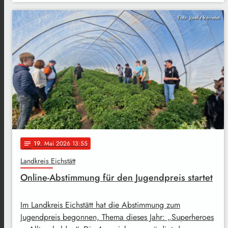
Foto: Josefa Reineke
19
. Mai 2026 13:55
notes
Landkreis Eichstätt
Online-Abstimmung für den Jugendpreis startet
Im Landkreis Eichstätt hat die Abstimmung zum
Jugendpreis begonnen, Thema dieses Jahr: „Superheroes