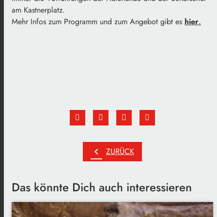
am Kastnerplatz.
Mehr Infos zum Programm und zum Angebot gibt es
hier
.
chevron_left
ZURÜCK
Das könnte Dich auch interessieren