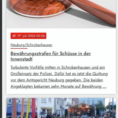
17
. Juli 2026 05:06
notes
Neuburg/Schrobenhausen
Bewährungsstrafen für Schüsse in der
Innenstadt
Turbulente Vorfälle mitten in Schrobenhausen und ein
Großeinsatz der Polizei. Dafür hat es jetzt die Quittung
vor dem Amtsgericht Neuburg gegeben. Die beiden
Angeklagten bekamen zehn Monate auf Bewährung …