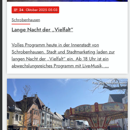
24
. Oktober 2025 05:03
notes
Schrobenhausen
Lange Nacht der „Vielfalt“
Volles Programm heute in der Innenstadt von
Schrobenhausen. Stadt und Stadtmarketing laden zur
langen Nacht der „Vielfalt“ ein. Ab 18 Uhr ist ein
abwechslungsreiches Programm mit Live-Musik, …
Foto: Stadt Schrobenhausen