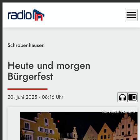
menu
Schrobenhausen
Heute und morgen
Bürgerfest
headphones
chrome_reader_mode
20. Juni 2025
· 08:16 Uhr
Foto: Fotostudio Krammer