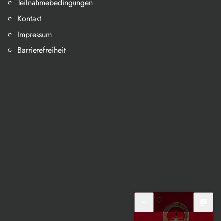
Teilnahmebedingungen
Kontakt
Impressum
Barrierefreiheit
expand_more
library_music