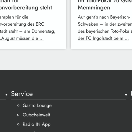
plan für
Im Toto-Pokal zu Gast
onvorbereitung steht
Memmingen
ahrplan für die
Auf geht´s nach Bayerisch-
nvorbereitung des ERC
Schwaben – in der zweite
stadt steht – am Donnerstag,
des bayerischen Toto-Pokal
.August müssen die …
der FC Ingolstadt beim …
Service
Gastro Lounge
Gutscheinwelt
Radio IN App