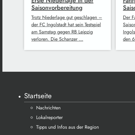
Erste Niederlage in der
Fahr
Saisonvorbereitung
Sais
Trotz Niederlage gut geschlagen –
Der F
der FC Ingolstadt hat sein Testspiel
Saiso
am Samstag gegen RB Leipzig
Ingol
verloren. Die Schanzer …
den 6
Startseite
Nachrichten
Lokalreporter
Tipps und Infos aus der Region