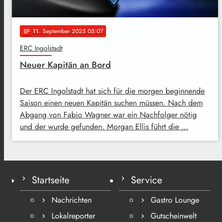
11
. September 2025 05:07
notes
ERC Ingolstadt
Neuer Kapitän an Bord
Der ERC Ingolstadt hat sich für die morgen beginnende
Saison einen neuen Kapitän suchen müssen. Nach dem
Abgang von Fabio Wagner war ein Nachfolger nötig
und der wurde gefunden. Morgan Ellis führt die …
Startseite
Service
Nachrichten
Gastro Lounge
Lokalreporter
Gutscheinwelt