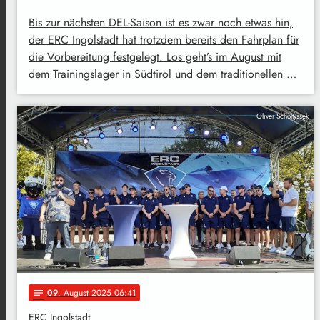
Bis zur nächsten DEL-Saison ist es zwar noch etwas hin,
der ERC Ingolstadt hat trotzdem bereits den Fahrplan für
die Vorbereitung festgelegt. Los geht’s im August mit
dem Trainingslager in Südtirol und dem traditionellen …
Oliver Scholtyssek
09
. August 2025 06:41
notes
ERC Ingolstadt