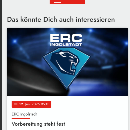
Das könnte Dich auch interessieren
12
. Juni 2026 05:01
notes
ERC Ingolstadt
Vorbereitung steht fest