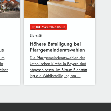
03
. März 2026 05:03
notes
Eichstätt
Höhere Beteiligung bei
us
Pfarrgemeinderatswahlen
tum
Die Pfarrgemeinderatswahlen der
ahr
katholischen Kirche in Bayern sind
 eines
abgeschlossen. Im Bistum Eichstätt
lag die Wahlbeteiligung am …