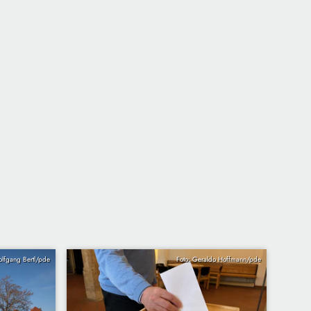
olfgang Bertl/pde
Foto: Geraldo Hoffmann/pde