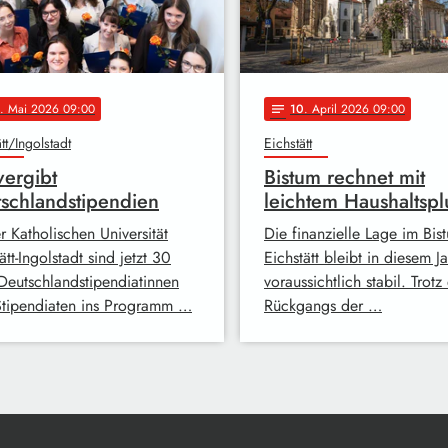
. Mai 2026 09:00
10
. April 2026 09:00
notes
tt/Ingolstadt
Eichstätt
vergibt
Bistum rechnet mit
schlandstipendien
leichtem Haushaltspl
r Katholischen Universität
Die finanzielle Lage im Bis
ätt-Ingolstadt sind jetzt 30
Eichstätt bleibt in diesem J
Deutschlandstipendiatinnen
voraussichtlich stabil. Trotz
Stipendiaten ins Programm …
Rückgangs der …