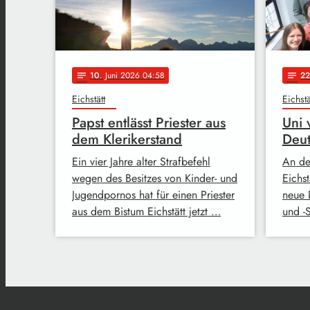
10
. Juni 2026 04:58
22
notes
notes
Eichstätt
Eichstä
Papst entlässt Priester aus
Uni 
dem Klerikerstand
Deut
Ein vier Jahre alter Strafbefehl
An de
wegen des Besitzes von Kinder- und
Eichst
Jugendpornos hat für einen Priester
neue 
aus dem Bistum Eichstätt jetzt …
und -