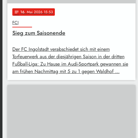
16
. Mai 2026 15:53
notes
FCI
Sieg zum Saisonende
Der FC Ingolstadt verabschiedet sich mit einem
Torfeuerwerk aus der diesjährigen Saison in der dritten
Fußball-Liga: Zu Hause im Audi-Sportpark gewannen sie
am frühen Nachmittag mit 5 zu 1 gegen Waldhof …