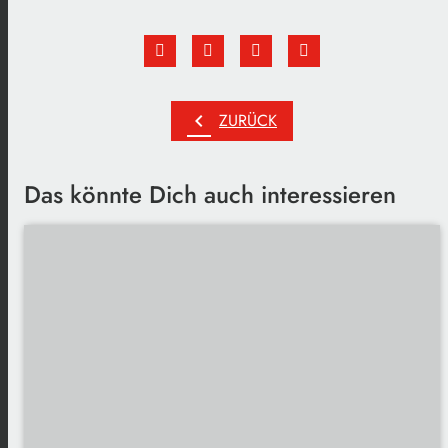
chevron_left
ZURÜCK
Das könnte Dich auch interessieren