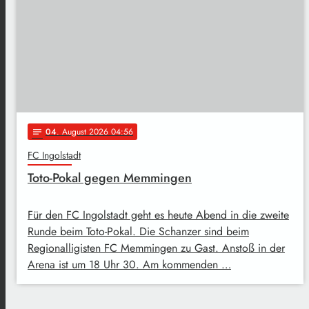
04
. August 2026 04:56
notes
FC Ingolstadt
Toto-Pokal gegen Memmingen
Für den FC Ingolstadt geht es heute Abend in die zweite
Runde beim Toto-Pokal. Die Schanzer sind beim
Regionalligisten FC Memmingen zu Gast. Anstoß in der
Arena ist um 18 Uhr 30. Am kommenden …