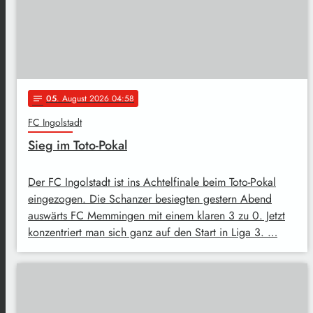
05
. August 2026 04:58
notes
FC Ingolstadt
Sieg im Toto-Pokal
Der FC Ingolstadt ist ins Achtelfinale beim Toto-Pokal
eingezogen. Die Schanzer besiegten gestern Abend
auswärts FC Memmingen mit einem klaren 3 zu 0. Jetzt
konzentriert man sich ganz auf den Start in Liga 3. …