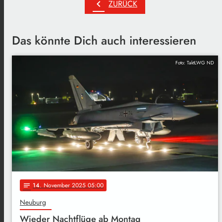
chevron_left
ZURÜCK
Das könnte Dich auch interessieren
Foto: TaktLWG ND
14
. November 2025 05:00
notes
Neuburg
Wieder Nachtflüge ab Montag