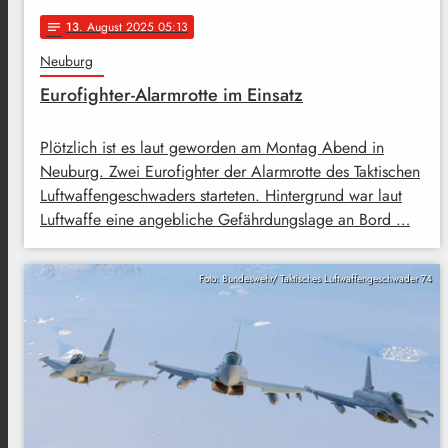
13
. August 2025 05:13
notes
Neuburg
Eurofighter-Alarmrotte im Einsatz
Plötzlich ist es laut geworden am Montag Abend in
Neuburg. Zwei Eurofighter der Alarmrotte des Taktischen
Luftwaffengeschwaders starteten. Hintergrund war laut
Luftwaffe eine angebliche Gefährdungslage an Bord …
Foto: Bundeswehr/ Taktisches Luftwaffengeschwader 74