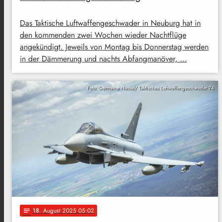
Das Taktische Luftwaffengeschwader in Neuburg hat in
den kommenden zwei Wochen wieder Nachtflüge
angekündigt. Jeweils von Montag bis Donnerstag werden
in der Dämmerung und nachts Abfangmanöver, …
Foto: Germaine Nassal/ Taktisches Luftwaffengeschwader 74
18
. August 2025 05:02
notes