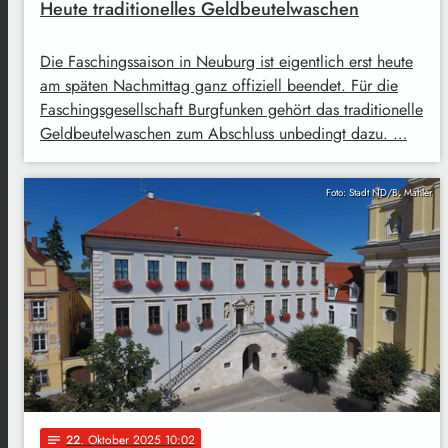
Heute traditionelles Geldbeutelwaschen
Die Faschingssaison in Neuburg ist eigentlich erst heute
am späten Nachmittag ganz offiziell beendet. Für die
Faschingsgesellschaft Burgfunken gehört das traditionelle
Geldbeutelwaschen zum Abschluss unbedingt dazu. …
Foto: Stadt ND/B. Mahler
22
. Oktober 2025 10:02
notes