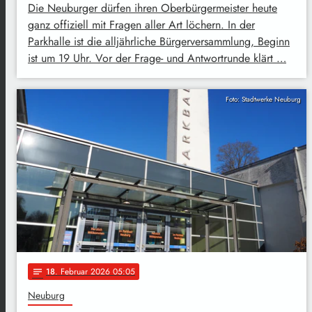
Die Neuburger dürfen ihren Oberbürgermeister heute
ganz offiziell mit Fragen aller Art löchern. In der
Parkhalle ist die alljährliche Bürgerversammlung, Beginn
ist um 19 Uhr. Vor der Frage- und Antwortrunde klärt …
Foto: Stadtwerke Neuburg
18
. Februar 2026 05:05
notes
Neuburg