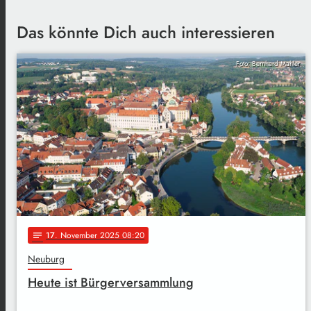
Das könnte Dich auch interessieren
Foto: Bernhard Mahler
17
. November 2025 08:20
notes
Neuburg
Heute ist Bürgerversammlung