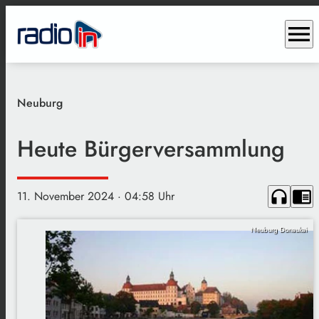
menu
Neuburg
Heute Bürgerversammlung
headphones
chrome_reader_mode
11. November 2024
· 04:58 Uhr
Neuburg Donaukai