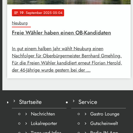
19
. September 2025 05:04
notes
Neuburg
Freie Wähler haben einen OB-Kandidaten
In gut einem halben Jahr wählt Neuburg einen
Nachfolger für Oberbürgermeister Bernhard Gmehling.
Für die Freien Wähler kandidiert erneut Florian Herold,
der 46-Jährige wurde gestern bei der …
Startseite
Service
Nachrichten
Gastro Lounge
Lokalreporter
Gutscheinwelt
Tipps und Infos
Radio IN App