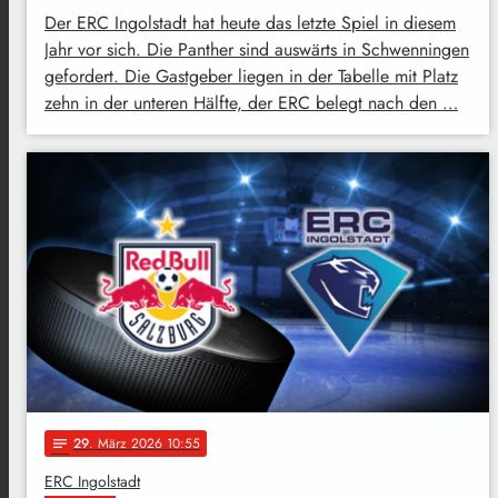
Der ERC Ingolstadt hat heute das letzte Spiel in diesem
Jahr vor sich. Die Panther sind auswärts in Schwenningen
gefordert. Die Gastgeber liegen in der Tabelle mit Platz
zehn in der unteren Hälfte, der ERC belegt nach den …
29
. März 2026 10:55
notes
ERC Ingolstadt