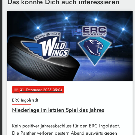
Das könnte Dich auch interessieren
31
. Dezember 2025 05:04
notes
ERC Ingolstadt
Niederlage im letzten Spiel des Jahres
Kein positiver Jahresabschluss für den ERC Ingolstadt.
Die Panther verloren gestern Abend auswärts gegen