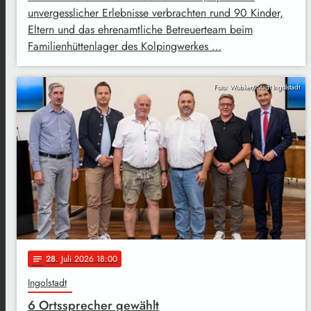
unvergesslicher Erlebnisse verbrachten rund 90 Kinder,
Eltern und das ehrenamtliche Betreuerteam beim
Familienhüttenlager des Kolpingwerkes …
Foto: Wobker/ Stadt Ingolstadt
28
. Juli 2026 18:00
notes
Ingolstadt
6 Ortssprecher gewählt