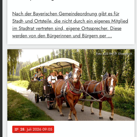
Nach der Bayerischen Gemeindeordnung gibt es für
Stadt- und Ortsteile, die nicht durch ein eigenes Mitglied
im Stadtrat vertreten sind, eigene Ortssprecher. Diese
werden von den Bürgerinnen und Bürgern per …
Foto: KUS PAF/P. Ehrenreich
28
. Juli 2026 09:05
notes