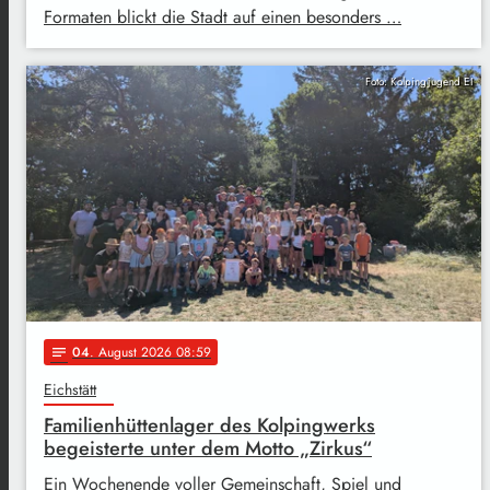
Formaten blickt die Stadt auf einen besonders …
Foto: Kolpingjugend EI
04
. August 2026 08:59
notes
Eichstätt
Familienhüttenlager des Kolpingwerks
begeisterte unter dem Motto „Zirkus“
Ein Wochenende voller Gemeinschaft, Spiel und