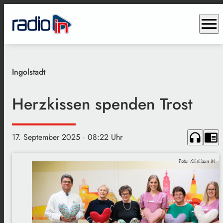
menu
Ingolstadt
Herzkissen spenden Trost
headphones
chrome_reader_mode
17. September 2025
· 08:22 Uhr
Foto: Kllinikum IN