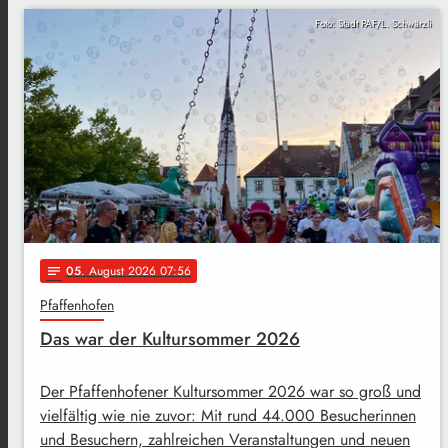
Foto: Stadt PAF/L. Schwärzli
05
. August 2026 07:56
notes
Pfaffenhofen
Das war der Kultursommer 2026
Der Pfaffenhofener Kultursommer 2026 war so groß und
vielfältig wie nie zuvor: Mit rund 44.000 Besucherinnen
und Besuchern, zahlreichen Veranstaltungen und neuen