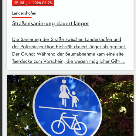
25
. Juli 2026 06:28
notes
Landershofen
Straßensanierung dauert länger
Die Sanierung der Straße zwischen Landershofen und
der Polizeiinspektion Eichstätt dauert länger als geplant.
Der Grund: Während der Baumaßnahme kam eine alte
Teerdecke zum Vorschein, die wegen möglicher Gift- …