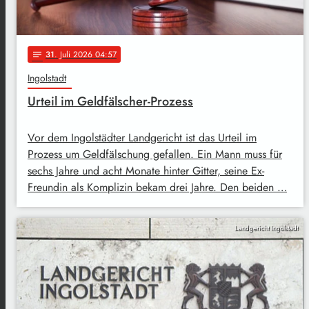
31
. Juli 2026 04:57
notes
Ingolstadt
Urteil im Geldfälscher-Prozess
Vor dem Ingolstädter Landgericht ist das Urteil im
Prozess um Geldfälschung gefallen. Ein Mann muss für
sechs Jahre und acht Monate hinter Gitter, seine Ex-
Freundin als Komplizin bekam drei Jahre. Den beiden …
Landgericht Ingolstadt