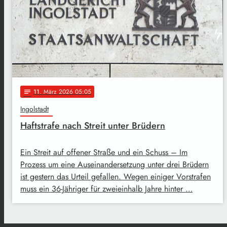
11
. März 2026 05:05
notes
Ingolstadt
Haftstrafe nach Streit unter Brüdern
Ein Streit auf offener Straße und ein Schuss – Im
Prozess um eine Auseinandersetzung unter drei Brüdern
ist gestern das Urteil gefallen. Wegen einiger Vorstrafen
muss ein 36-Jähriger für zweieinhalb Jahre hinter …