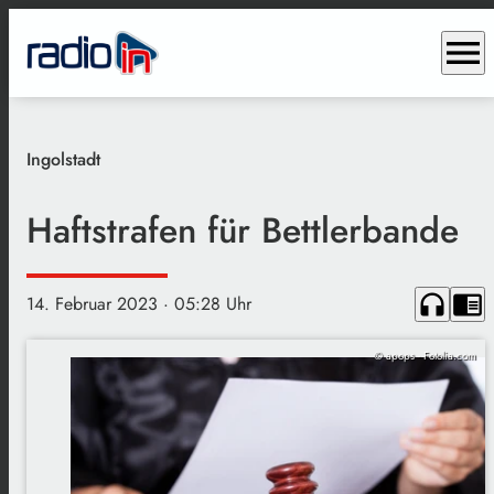
menu
Ingolstadt
Haftstrafen für Bettlerbande
headphones
chrome_reader_mode
14. Februar 2023
· 05:28 Uhr
© apops - Fotolia.com