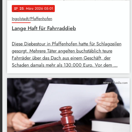
25
. März 2026 05:01
notes
Ingolstadt/Pfaffenhofen
Lange Haft für Fahrraddieb
Diese Diebestour in Pfaffenhofen hatte für Schlagzeilen
gesorgt. Mehrere Täter angelten buchstäblich teure
Fahrräder über das Dach aus einem Geschäft, der
Schaden damals mehr als 130.000 Euro. Vor dem …
apops - Fotolia.com