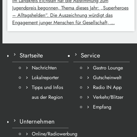
Im Landkreis Eichstätt hat die Abstimmung zum
Jugendpreis begonnen, Thema dieses Jahr: „Superheroes
– Alltagshelden“. Die Auszeichnung würdigt das
Engagement junger Menschen für Gesellschaft, …
Startseite
Service
Nachrichten
Gastro Lounge
Lokalreporter
Gutscheinwelt
Tipps und Infos
Radio IN App
aus der Region
Verkehr/Blitzer
Empfang
Unternehmen
Online/Radiowerbung