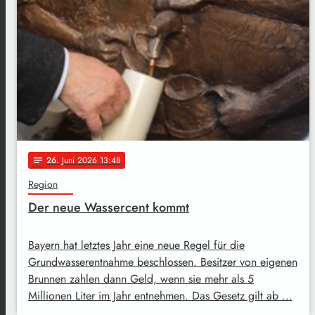
26
. Juni 2026 13:48
notes
Region
Der neue Wassercent kommt
Bayern hat letztes Jahr eine neue Regel für die
Grundwasserentnahme beschlossen. Besitzer von eigenen
Brunnen zahlen dann Geld, wenn sie mehr als 5
Millionen Liter im Jahr entnehmen. Das Gesetz gilt ab …