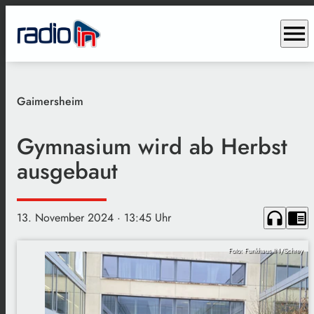
menu
Gaimersheim
Gymnasium wird ab Herbst
ausgebaut
headphones
chrome_reader_mode
13. November 2024
· 13:45 Uhr
Foto: Funkhaus IN/Schrey