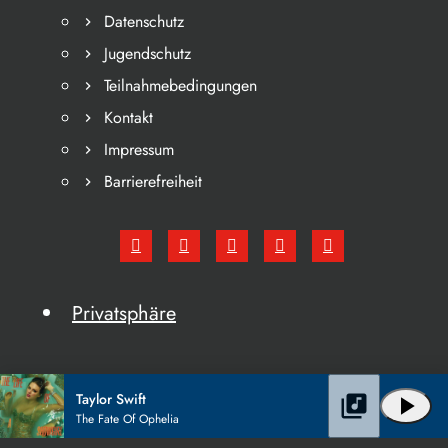
Datenschutz
Jugendschutz
Teilnahmebedingungen
Kontakt
Impressum
Barrierefreiheit
Privatsphäre
Taylor Swift
library_music
play_arrow
The Fate Of Ophelia