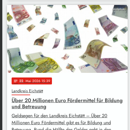
istockphoto
22
. Mai 2026 15:39
notes
Landkreis Eichstätt
Über 20 Millionen Euro Fördermittel für Bildung
und Betreuung
Geldsegen für den Landkreis Eichstätt – Über 20
Millionen Euro Fördermittel gibt es für Bildung und
Betreuung. Rund die Hälfte des Geldes geht in den