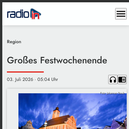
menu
Region
Großes Festwochenende
headphones
chrome_reader_mode
03. Juli 2026
· 05:04 Uhr
Foto: Johannes Traub