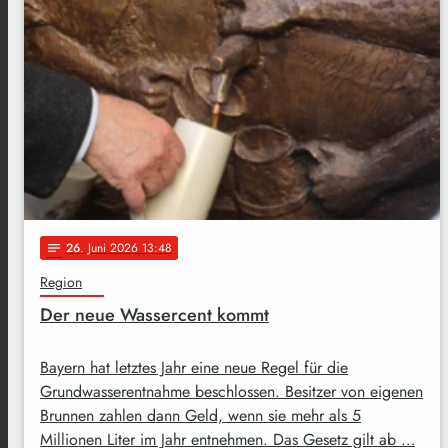
26
. Juni 2026 13:48
notes
Region
Der neue Wassercent kommt
Bayern hat letztes Jahr eine neue Regel für die
Grundwasserentnahme beschlossen. Besitzer von eigenen
Brunnen zahlen dann Geld, wenn sie mehr als 5
Millionen Liter im Jahr entnehmen. Das Gesetz gilt ab …