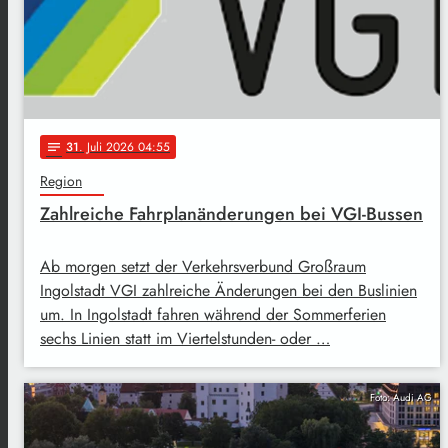
31
. Juli 2026 04:55
notes
Region
Zahlreiche Fahrplanänderungen bei VGI-Bussen
Ab morgen setzt der Verkehrsverbund Großraum
Ingolstadt VGI zahlreiche Änderungen bei den Buslinien
um. In Ingolstadt fahren während der Sommerferien
sechs Linien statt im Viertelstunden- oder …
Foto: Audi AG