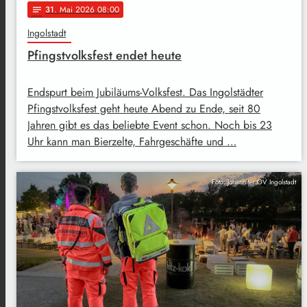
31
. Mai 2026 08:00
notes
Ingolstadt
Pfingstvolksfest endet heute
Endspurt beim Jubiläums-Volksfest. Das Ingolstädter
Pfingstvolksfest geht heute Abend zu Ende, seit 80
Jahren gibt es das beliebte Event schon. Noch bis 23
Uhr kann man Bierzelte, Fahrgeschäfte und …
Foto: Johanniter OV Ingolstadt