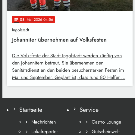
08
. Mai 2026 04:56
notes
Ingolstadt
Johanniter übernehmen auf Volksfesten
Die Volksfeste der Stadt Ingolstadt werden künftig von
den Johannitern betreut. Sie übernehmen den
Sanitätsdienst an den beiden besucherstarken Festen im
Mai und September. Geplant ist, dass rund 80 Helfer …
Startseite
Service
Nachrichten
Gastro Lounge
Lokalreporter
Gutscheinwelt