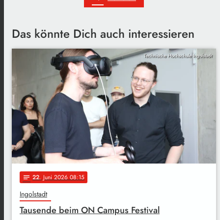
Das könnte Dich auch interessieren
Technische Hochschule Ingolstadt
22
. Juni 2026 08:15
notes
Ingolstadt
Tausende beim ON Campus Festival