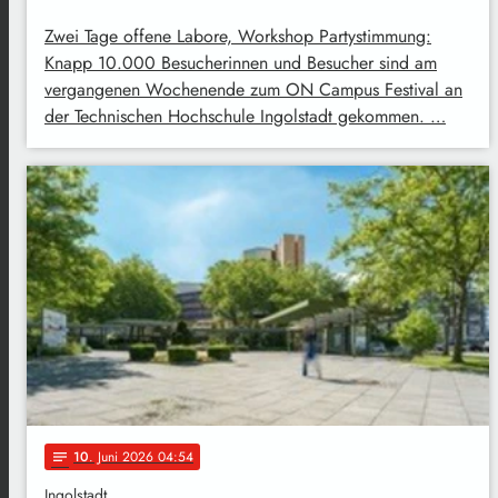
Zwei Tage offene Labore, Workshop Partystimmung:
Knapp 10.000 Besucherinnen und Besucher sind am
vergangenen Wochenende zum ON Campus Festival an
der Technischen Hochschule Ingolstadt gekommen. …
10
. Juni 2026 04:54
notes
Ingolstadt