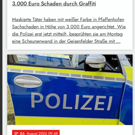
3.000 Euro Schaden durch Graffiti
Maskierte Täter haben mit weißer Farbe in Pfaffenhofen
Sachschaden in Höhe von 3.000 Euro angerichtet. Wie
die Polizei erst jetzt mitteilt, besprühten sie am Montag
eine Scheunenwand in der Geisenfelder Straße mit …
Foto: Radio IN
06
. August 2026 09:48
notes