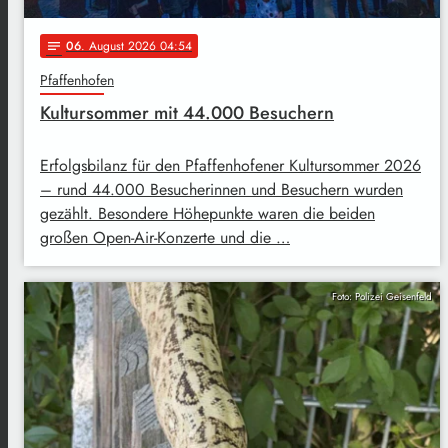
06
. August 2026 04:54
notes
Pfaffenhofen
Kultursommer mit 44.000 Besuchern
Erfolgsbilanz für den Pfaffenhofener Kultursommer 2026
– rund 44.000 Besucherinnen und Besuchern wurden
gezählt. Besondere Höhepunkte waren die beiden
großen Open-Air-Konzerte und die …
Foto: Polizei Geisenfeld