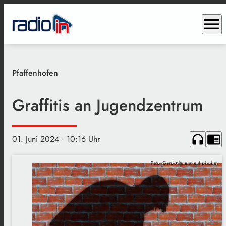
menu
Pfaffenhofen
Graffitis an Jugendzentrum
headphones
chrome_reader_mode
01. Juni 2024
· 10:16 Uhr
Foto: Gerd Altmann auf pixabay