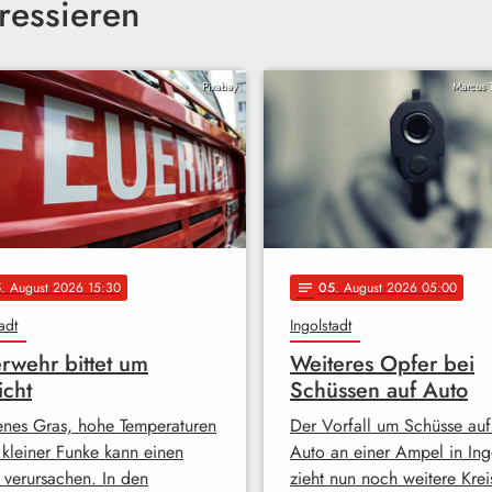
ressieren
Pixabay
Marcus T
5
. August 2026 15:30
05
. August 2026 05:00
notes
adt
Ingolstadt
rwehr bittet um
Weiteres Opfer bei
icht
Schüssen auf Auto
enes Gras, hohe Temperaturen
Der Vorfall um Schüsse auf
 kleiner Funke kann einen
Auto an einer Ampel in Ing
 verursachen. In den
zieht nun noch weitere Krei