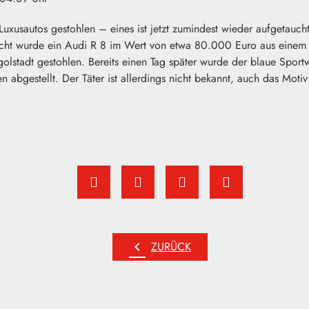
uxusautos gestohlen – eines ist jetzt zumindest wieder aufgetauch
cht wurde ein Audi R 8 im Wert von etwa 80.000 Euro aus einem 
golstadt gestohlen. Bereits einen Tag später wurde der blaue Spor
 abgestellt. Der Täter ist allerdings nicht bekannt, auch das Motiv 
chevron_left
ZURÜCK