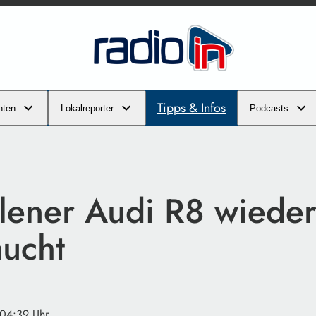
Tipps & Infos
hten
Lokalreporter
Podcasts
lener Audi R8 wiede
aucht
 04:39 Uhr