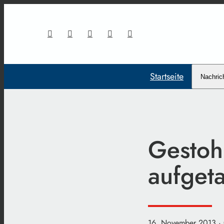
Startseite
Nachric
Gestoh
aufget
16. November 2013
·