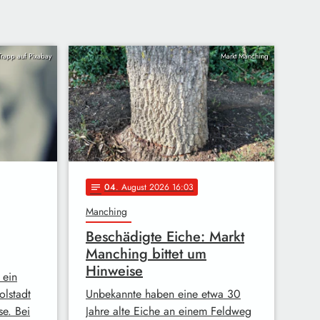
rapp auf Pixabay
Markt Manching
04
. August 2026 16:03
notes
Manching
Beschädigte Eiche: Markt
Manching bittet um
Hinweise
 ein
olstadt
Unbekannte haben eine etwa 30
se. Bei
Jahre alte Eiche an einem Feldweg