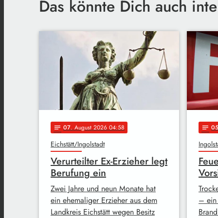
Das könnte Dich auch inte
07
. August 2026 04:58
0
notes
notes
Eichstätt/Ingolstadt
Ingolst
Verurteilter Ex-Erzieher legt
Feue
Berufung ein
Vors
Zwei Jahre und neun Monate hat
Trock
ein ehemaliger Erzieher aus dem
– ein
Landkreis Eichstätt wegen Besitz
Brand