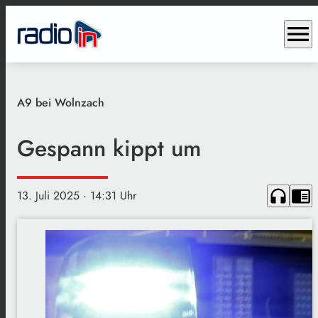
menu
A9 bei Wolnzach
Gespann kippt um
headphones
chrome_reader_mode
13. Juli 2025
· 14:31 Uhr