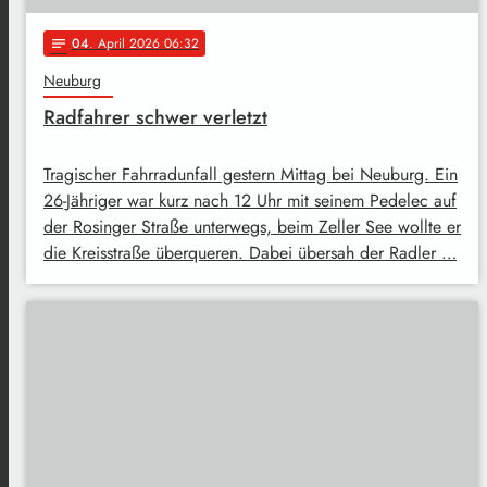
04
. April 2026 06:32
notes
Neuburg
Radfahrer schwer verletzt
Tragischer Fahrradunfall gestern Mittag bei Neuburg. Ein
26-Jähriger war kurz nach 12 Uhr mit seinem Pedelec auf
der Rosinger Straße unterwegs, beim Zeller See wollte er
die Kreisstraße überqueren. Dabei übersah der Radler …