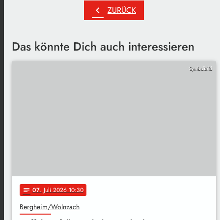
chevron_left
ZURÜCK
Das könnte Dich auch interessieren
Symbolbild
07
. Juli 2026 10:30
notes
Bergheim/Wolnzach