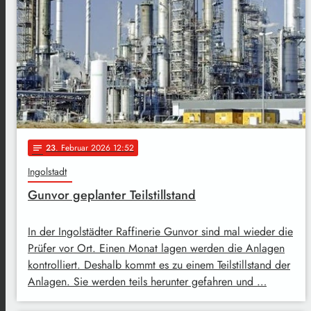
23
. Februar 2026 12:52
notes
Ingolstadt
Gunvor geplanter Teilstillstand
In der Ingolstädter Raffinerie Gunvor sind mal wieder die
Prüfer vor Ort. Einen Monat lagen werden die Anlagen
kontrolliert. Deshalb kommt es zu einem Teilstillstand der
Anlagen. Sie werden teils herunter gefahren und …