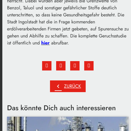
herrscht. Dabei wurden aber jeweils die Grenzwerte von
Benzol, Taluol und sonstiger gefährlicher Stoffe deutlich
unterschritten, so dass keine Gesundheitsgefahr besteht. Die
Stadt Ingolstadt hat die in Frage kommenden
erdölverarbeitenden Firmen jetzt gebeten, auf Spurensuche zu
gehen und Abhilfe zu schaffen. Die komplette Geruchsstudie
ist öffentlich und
hier
abrufbar.
chevron_left
ZURÜCK
Das könnte Dich auch interessieren