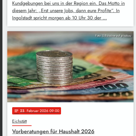
Kundgebungen bei uns in der Region ein. Das Motto in
diesem Jahr: „Erst unsere Jobs, dann eure Profite“. In
Ingolstadt spricht morgen ab 10 Uhr 30 der …
Foto: S.Buissine auf pixabay
23
. Februar 2026 09:00
notes
Eichstätt
Vorberatungen für Haushalt 2026