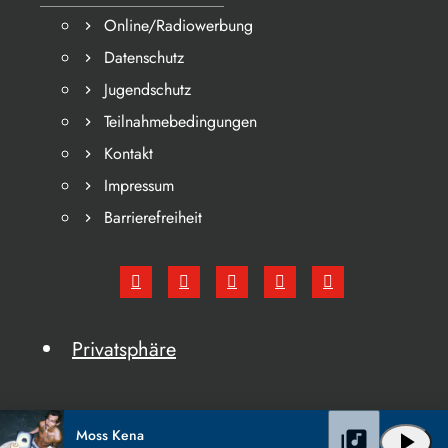
Online/Radiowerbung
Datenschutz
Jugendschutz
Teilnahmebedingungen
Kontakt
Impressum
Barrierefreiheit
Privatsphäre
Moss Kena
library_music
play_arrow