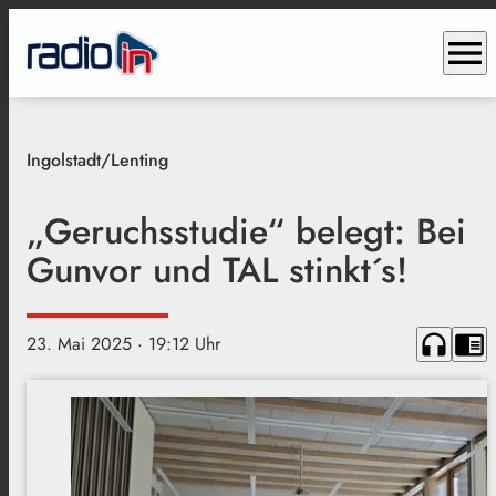
menu
Ingolstadt/Lenting
„Geruchsstudie“ belegt: Bei
Gunvor und TAL stinkt´s!
headphones
chrome_reader_mode
23. Mai 2025
· 19:12 Uhr