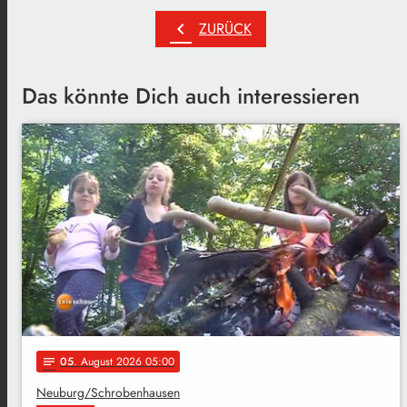
chevron_left
ZURÜCK
Das könnte Dich auch interessieren
05
. August 2026 05:00
notes
Neuburg/Schrobenhausen