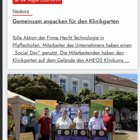
04
. August 2026 05:00
notes
Neuburg
Gemeinsam anpacken für den Klinikgarten
Tolle Aktion der Firma Hecht Technologie in
Pfaffenhofen. Mitarbeiter des Unternehmens haben einen
„Social Day“ genutzt. Die Mitarbeitenden haben den
Klinikgarten auf dem Gelände des AMEOS Klinikums …
Foto: AOK Bayern