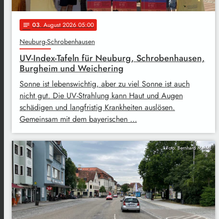
03
. August 2026 05:00
notes
Neuburg-Schrobenhausen
UV-Index-Tafeln für Neuburg, Schrobenhausen,
Burgheim und Weichering
Sonne ist lebenswichtig, aber zu viel Sonne ist auch
nicht gut. Die UV-Strahlung kann Haut und Augen
schädigen und langfristig Krankheiten auslösen.
Gemeinsam mit dem bayerischen …
Foto: Bernhard Mahler