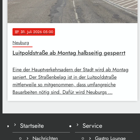
31
. Juli 2026 05:00
notes
Neuburg
Luitpoldstraße ab Montag halbseitig gesperrt
Eine der Hauptverkehrsadern der Stadt wird ab Montag
saniert. Der Straßenbelag ist in der Luitpoldstraße
mittlerweile so mitgenommen, dass umfangreiche
Bauarbeiten nötig sind. Dafür wird Neuburgs …
Startseite
Service
Nachrichten
Gastro Lounge