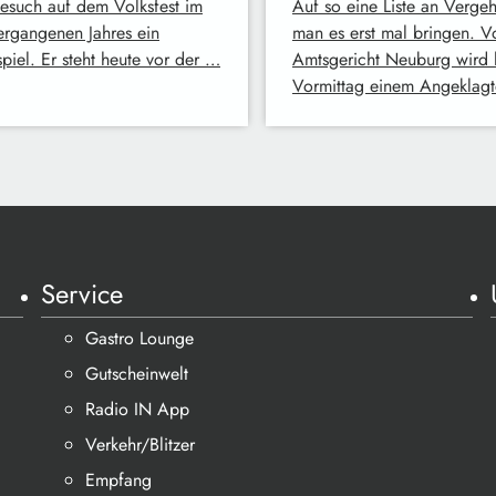
Besuch auf dem Volksfest im
Auf so eine Liste an Verge
vergangenen Jahres ein
man es erst mal bringen. 
piel. Er steht heute vor der …
Amtsgericht Neuburg wird 
Vormittag einem Angeklag
Service
Gastro Lounge
Gutscheinwelt
Radio IN App
Verkehr/Blitzer
Empfang