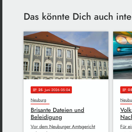
Das könnte Dich auch inte
25
. Juni 2026 05:04
0
notes
notes
Neuburg
Neubu
Brisante Dateien und
Volk
Beleidigung
Nach
Vor dem Neuburger Amtsgericht
Für e