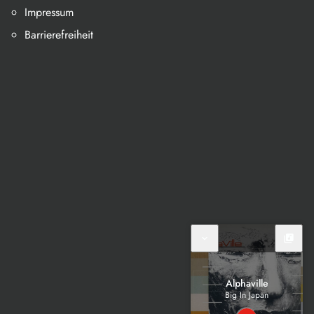
Impressum
Barrierefreiheit
expand_more
library_music
Alphaville
Big In Japan