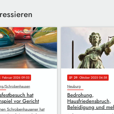
ressieren
Foto: Markus Distelrath auf pixabay
5
. Februar 2026 09:03
29
. Oktober 2025 04:58
notes
rg/Schrobenhausen
Neuburg
sfestbesuch hat
Bedrohung,
spiel vor Gericht
Hausfriedensbruch,
Beleidigung und me
inen Schrobenhausener hat