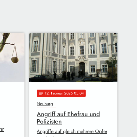
12
. Februar 2026 05:04
notes
Neuburg
Angriff auf Ehefrau und
Polizisten
hr
Angriffe auf gleich mehrere Opfer