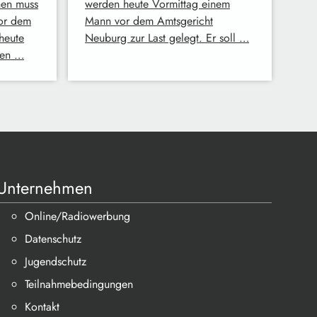
hen muss
werden heute Vormittag einem
Vor dem
Mann vor dem Amtsgericht
heute
Neuburg zur Last gelegt. Er soll …
ten …
Unternehmen
Online/Radiowerbung
Datenschutz
Jugendschutz
Teilnahmebedingungen
Kontakt