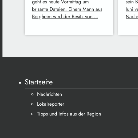
geht es heute Vormittag um
sein 
brisante Dateien. Einem Mann aus
Juni 
Bergheim wird der Besitz von …
Nachs
Startseite
Nachrichten
Lokalreporter
Tipps und Infos aus der Region