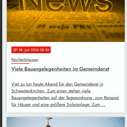
18
. Juni 2026 08:30
notes
Reichertshausen
Viele Bauangelegenheiten im Gemeinderat
Viel zu tun heute Abend für den Gemeinderat in
Schweitenkirchen. Zum einen stehen viele
Bauangelegenheiten auf der Tagesordnung, zum Beispiel
für Häuser und eine größere Solaranlage. Zum …