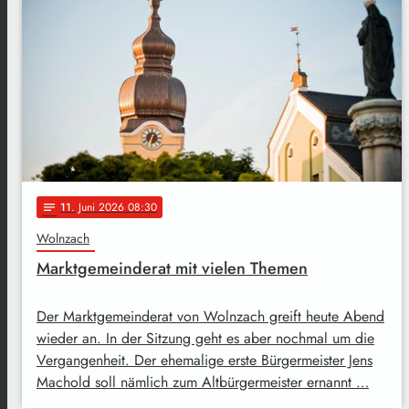
11
. Juni 2026 08:30
notes
Wolnzach
Marktgemeinderat mit vielen Themen
Der Marktgemeinderat von Wolnzach greift heute Abend
wieder an. In der Sitzung geht es aber nochmal um die
Vergangenheit. Der ehemalige erste Bürgermeister Jens
Machold soll nämlich zum Altbürgermeister ernannt …