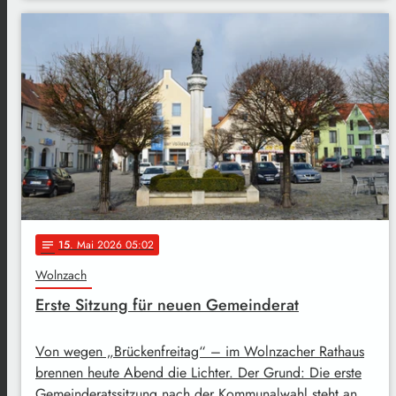
15
. Mai 2026 05:02
notes
Wolnzach
Erste Sitzung für neuen Gemeinderat
Von wegen „Brückenfreitag“ – im Wolnzacher Rathaus
brennen heute Abend die Lichter. Der Grund: Die erste
Gemeinderatssitzung nach der Kommunalwahl steht an.