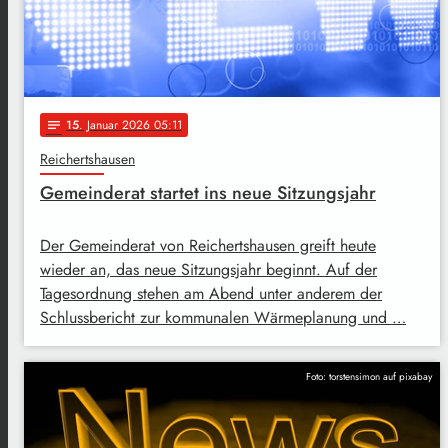
15
. Januar 2026 05:11
notes
Reichertshausen
Gemeinderat startet ins neue Sitzungsjahr
Der Gemeinderat von Reichertshausen greift heute
wieder an, das neue Sitzungsjahr beginnt. Auf der
Tagesordnung stehen am Abend unter anderem der
Schlussbericht zur kommunalen Wärmeplanung und …
Foto: torstensimon auf pixabay