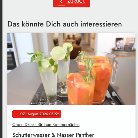
chevron_left
ZURÜCK
Das könnte Dich auch interessieren
07
. August 2026 05:52
notes
Coole Drinks für laue Sommernächte
Schutterwasser & Nasser Panther