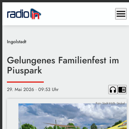
menu
Ingolstadt
Gelungenes Familienfest im
Piuspark
headphones
chrome_reader_mode
29. Mai 2026
· 09:53 Uhr
Foto: Stadt IN/B. Strobel