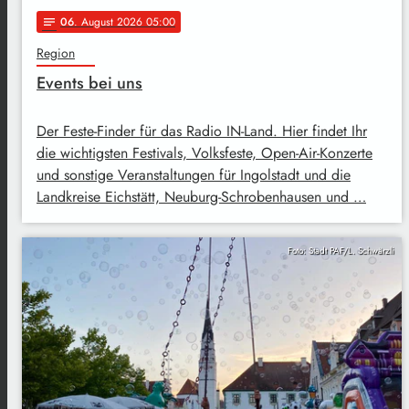
06
. August 2026 05:00
notes
Region
Events bei uns
Der Feste-Finder für das Radio IN-Land. Hier findet Ihr
die wichtigsten Festivals, Volksfeste, Open-Air-Konzerte
und sonstige Veranstaltungen für Ingolstadt und die
Landkreise Eichstätt, Neuburg-Schrobenhausen und …
Foto: Stadt PAF/L. Schwärzli