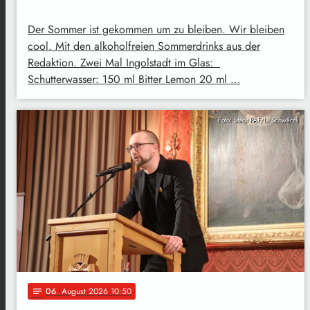
Der Sommer ist gekommen um zu bleiben. Wir bleiben
cool. Mit den alkoholfreien Sommerdrinks aus der
Redaktion. Zwei Mal Ingolstadt im Glas:
Schutterwasser: 150 ml Bitter Lemon 20 ml …
Foto: Stadt PAF/L. Schwärzli
06
. August 2026 10:50
notes