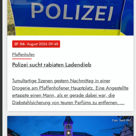
06
. August 2026 09:48
notes
Pfaffenhofen
Polizei sucht rabiaten Ladendieb
Tumultartige Szenen gestern Nachmittag in einer
Drogerie am Pfaffenhofener Hauptplatz. Eine Angestellte
ertappte einen Mann, als er gerade dabei war, die
Diebstahlsicherung von teuren Parfüms zu entfernen. …
Foto: Stadt PAF