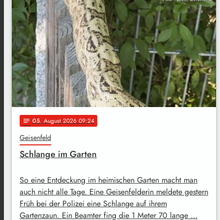
05
. August 2026 09:24
notes
Geisenfeld
Schlange im Garten
So eine Entdeckung im heimischen Garten macht man
auch nicht alle Tage. Eine Geisenfelderin meldete gestern
Früh bei der Polizei eine Schlange auf ihrem
Gartenzaun. Ein Beamter fing die 1 Meter 70 lange …