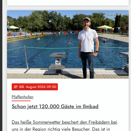
Foto: Bäder PAF
05
. August 2026 09:00
notes
Pfaffenhofen
Schon jetzt 120.000 Gäste im Ilmbad
Das heiße Sommerwetter beschert den Freibädern bei
uns in der Region richtig viele Besucher. Das ist in