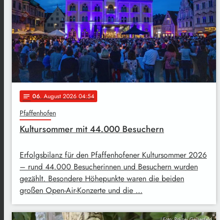
06
. August 2026 04:54
notes
Pfaffenhofen
Kultursommer mit 44.000 Besuchern
Erfolgsbilanz für den Pfaffenhofener Kultursommer 2026
– rund 44.000 Besucherinnen und Besuchern wurden
gezählt. Besondere Höhepunkte waren die beiden
großen Open-Air-Konzerte und die …
Foto: Polizei Geisenfeld